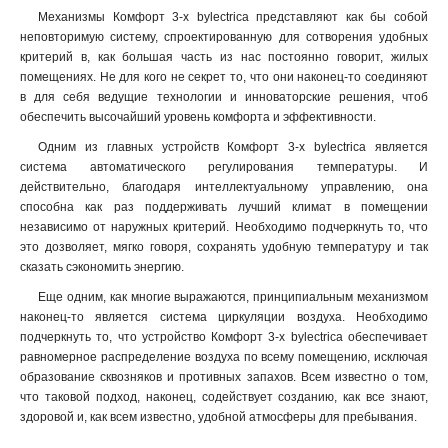
Механизмы Комфорт 3-х bylectrica представляют как бы собой
неповторимую систему, спроектированную для сотворения удобных
критерий в, как большая часть из нас постоянно говорит, жилых
помещениях. Не для кого не секрет то, что они наконец-то соединяют
в для себя ведущие технологии и инноваторские решения, чтоб
обеспечить высочайший уровень комфорта и эффективности.
Одним из главных устройств Комфорт 3-х bylectrica является
система автоматического регулирования температуры. И
действительно, благодаря интеллектуальному управлению, она
способна как раз поддерживать лучший климат в помещении
независимо от наружных критерий. Необходимо подчеркнуть то, что
это дозволяет, мягко говоря, сохранять удобную температуру и так
сказать сэкономить энергию
.
Еще одним, как многие выражаются, принципиальным механизмом
наконец-то является система циркуляции воздуха. Необходимо
подчеркнуть то, что устройство Комфорт 3-х bylectrica обеспечивает
равномерное распределение воздуха по всему помещению, исключая
образование сквозняков и противных запахов. Всем известно о том,
что таковой подход, наконец, содействует созданию, как все знают,
здоровой и, как всем известно, удобной атмосферы для пребывания.