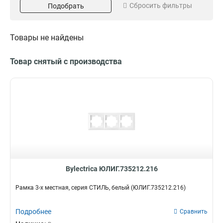
Сбросить фильтры
Подобрать
6-х
1
5-х
1
3-х
1
Товары не найдены
4-х
1
1-х
Разъем
1
Товар снятый с производства
Компьютерный
2
Bylectrica ЮЛИГ.735212.216
Рамка 3-х местная, серия СТИЛЬ, белый (ЮЛИГ.735212.216)
Подробнее
Сравнить