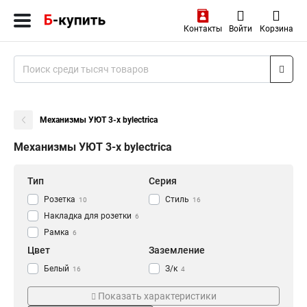
Контакты
Войти
Корзина
Механизмы УЮТ 3-х bylectrica
Механизмы УЮТ 3-х bylectrica
Тип
Серия
Розетка
Стиль
10
16
Накладка для розетки
6
Рамка
6
Цвет
Заземление
Белый
З/к
16
4
Шторки
Кол-во мест
Показать характеристики
Да
2-х
3
2