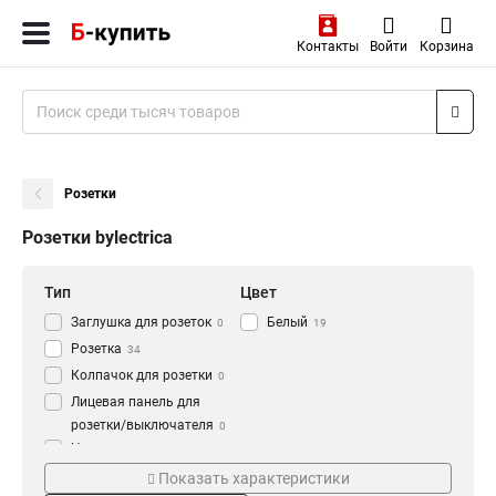
Контакты
Войти
Корзина
Розетки
Розетки bylectrica
Тип
Цвет
Заглушка для розеток
Белый
0
19
Розетка
34
Колпачок для розетки
0
Лицевая панель для
розетки/выключателя
0
Накладка для розетки
0
Материал
Кол-во мест
Лючок для фальшпола
Показать характеристики
0
Каучук
2-местн
15
5