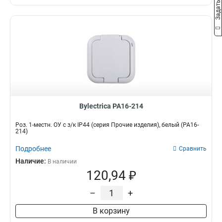
Bylectrica РА16-214
Роз. 1-местн. ОУ с з/к IP44 (серия Прочие изделия), белый (РА16-
214)
Подробнее
Сравнить
Наличие:
В наличии
120,94 ₽
–
+
В корзину