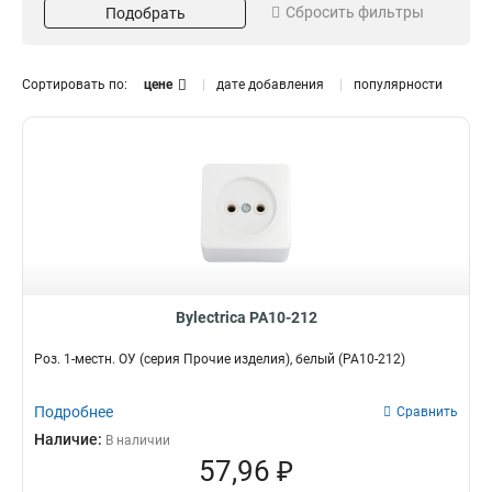
Розетка уличная
0
Сбросить фильтры
Подобрать
4-местн
7
Вилка
4
3-местн
9
1-местн
13
Сортировать по:
цене
дате добавления
популярности
Степень защиты
Номинальный ток
IP44
6А
13
1
16А
3
Заземление
Тип розетки
З/к
Разборная
32
1
Б/з
Штепсельная
7
11
Переносная
24
Шторка
Крышка
Bylectrica РА10-212
Да
Да
5
2
Суппорт
Роз. 1-местн. ОУ (серия Прочие изделия), белый (РА10-212)
Да
9
Подробнее
Сравнить
Наличие:
В наличии
57,96 ₽