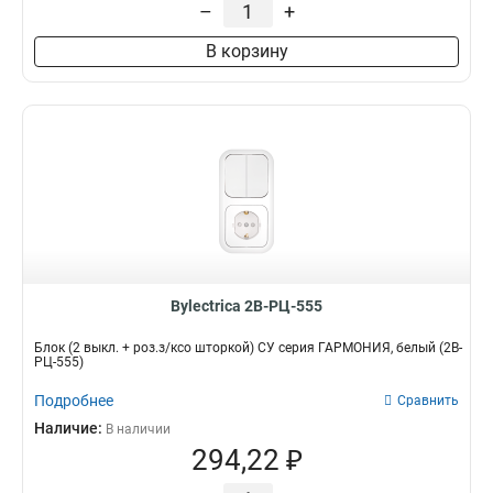
–
+
В корзину
Bylectrica 2В-РЦ-555
Блок (2 выкл. + роз.з/ксо шторкой) СУ серия ГАРМОНИЯ, белый (2В-
РЦ-555)
Подробнее
Сравнить
Наличие:
В наличии
294,22 ₽