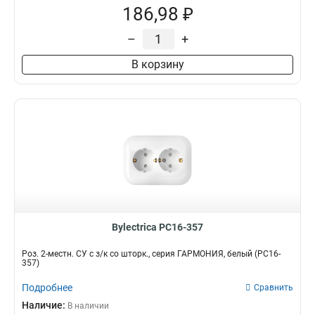
186,98 ₽
–
+
В корзину
Bylectrica РС16-357
Роз. 2-местн. СУ с з/к со шторк., серия ГАРМОНИЯ, белый (РС16-
357)
Подробнее
Сравнить
Наличие:
В наличии