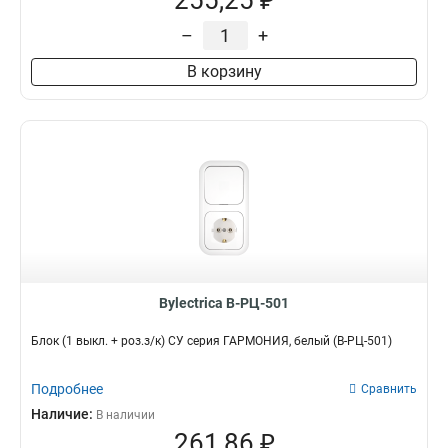
255,25 ₽
–
+
В корзину
Bylectrica В-РЦ-501
Блок (1 выкл. + роз.з/к) СУ серия ГАРМОНИЯ, белый (В-РЦ-501)
Подробнее
Сравнить
Наличие:
В наличии
261,86 ₽