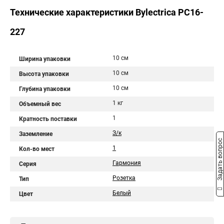
Технические характеристики Bylectrica РС16-
227
10 см
Ширина упаковки
10 см
Высота упаковки
10 см
Глубина упаковки
1 кг
Объемный вес
1
Кратность поставки
З/к
Заземление
Задать вопрос
1
Кол-во мест
Гармония
Серия
Розетка
Тип
Белый
Цвет