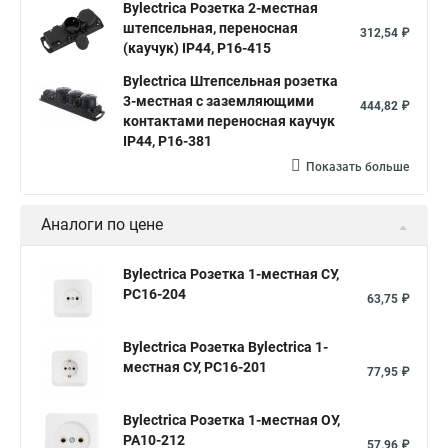
Bylectrica Розетка 2-местная
штепсельная, переносная
312,54 ₽
(каучук) IP44, Р16-415
Bylectrica Штепсельная розетка
3-местная с заземляющими
444,82 ₽
контактами переносная каучук
IP44, Р16-381
Показать больше
Аналоги по цене
Bylectrica Розетка 1-местная СУ,
РС16-204
63,75 ₽
Bylectrica Розетка Bylectrica 1-
местная СУ, РС16-201
77,95 ₽
Bylectrica Розетка 1-местная ОУ,
РА10-212
57,96 ₽