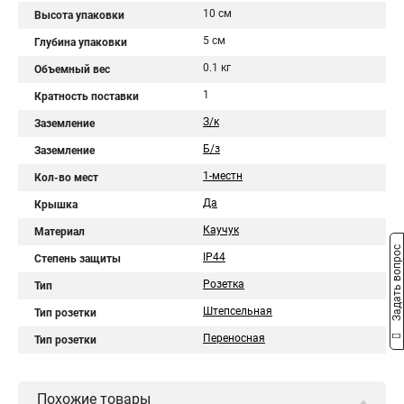
10 см
Высота упаковки
5 см
Глубина упаковки
0.1 кг
Объемный вес
1
Кратность поставки
З/к
Заземление
Б/з
Заземление
1-местн
Кол-во мест
Да
Крышка
Каучук
Материал
Задать вопрос
IP44
Степень защиты
Розетка
Тип
Штепсельная
Тип розетки
Переносная
Тип розетки
Похожие товары