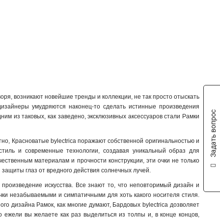
Шоколадный
1
Желтый
1
оворя, возникают новейшие тренды и коллекции, не так просто отыскать
дизайнеры умудряются наконец-то сделать истинные произведения
Задать вопрос
дним из таковых, как заведено, эксклюзивных аксессуаров стали Рамки
стно, Красноватые bylectrica поражают собственной оригинальностью и
 стиль и современные технологии, создавая уникальный образ для
ачественным материалам и прочности конструкции, эти очки не только
 защиты глаз от вредного действия солнечных лучей.
ее произведение искусства. Все знают то, что неповторимый дизайн и
очки незабываемыми и симпатичными для хоть какого носителя стиля.
го дизайна Рамок, как многие думают, Бардовых bylectrica дозволяет
о ежели вы желаете как раз выделиться из толпы и, в конце концов,