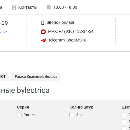
а
Контакты
10.00 - 18.00
-09
Звонок онлайн
MAX: +7 (936) 132-34-54
онок
Telegram: ShopMSK8
УЮТ
Рамки Красные bylectrica
ные bylectrica
Серия
Кол-во штук
Цве
Уют
3
23
23