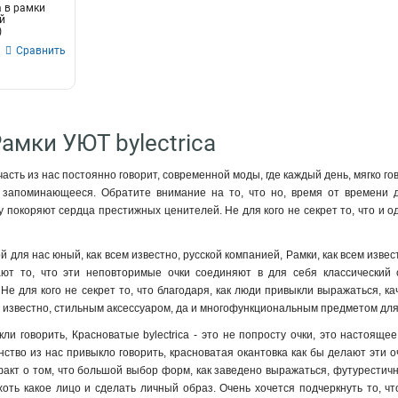
 в рамки
ый
)
Сравнить
амки УЮТ bylectrica
часть из нас постоянно говорит, современной моды, где каждый день, мягко г
 запоминающееся. Обратите внимание на то, что но, время от времени 
у покоряют сердца престижных ценителей. Не для кого не секрет то, что и о
для нас юный, как всем известно, русской компанией, Рамки, как всем изве
ают то, что эти неповторимые очки соединяют в для себя классический
 Не для кого не секрет то, что благодаря, как люди привыкли выражаться, к
м известно, стильным аксессуаром, да и многофункциональным предметом для
кли говорить, Красноватые bylectrica - это не попросту очки, это настоящ
нство из нас привыкло говорить, красноватая окантовка как бы делают эти 
акт о том, что большой выбор форм, как заведено выражаться, футурестично
оть какое лицо и сделать личный образ. Очень хочется подчеркнуть то, чт