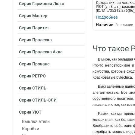
Декоративная вставка
Серия Гармония Люкс
УЮТ (уп 3 шт.), красн
(ЮЛИГ.735212.276(06)
Серия Мастер
Подробнее
Наличие:
В наличии
Серия Паритет
Серия Пралеска
Что такое Р
Серия Пралеска Аква
В мире, как большая 
Серия Прованс
что-то неповторимое и
искусства, которые сход
Серия РЕТРО
Красноватые bylectrica.
Выставленные данной 
Серия СТИЛЬ
элегантностью. Все зн
собственного носителя.
Серия СТИЛЬ-ЭЛИ
лишь являются, как все
Серия УЮТ
Рамки, как мы привы
колоритная, как больши
Выключатели
Вообразите себе один ф
Коробки
подобрать модель под х