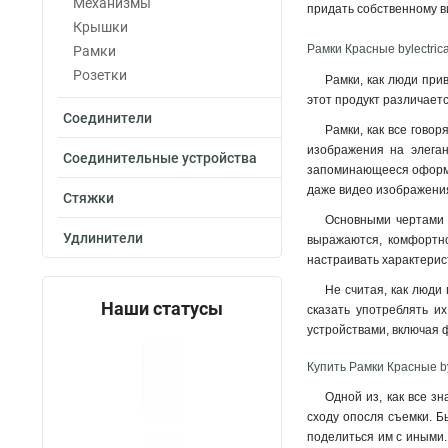
Механизмы
придать собственному вид
Крышки
Рамки Красные bylectric
Рамки
Розетки
Рамки, как люди прив
этот продукт различает
Соединители
Рамки, как все говор
изображения на элеган
Соединительные устройства
запоминающееся оформле
даже видео изображени
Стяжки
Основными чертами р
Удлинители
выражаются, комфортно
настраивать характерис
Не считая, как люди
Наши статусы
сказать употреблять и
устройствами, включая
Купить Рамки Красные by
Одной из, как все з
сходу опосля съемки. Б
поделиться им с иными. 