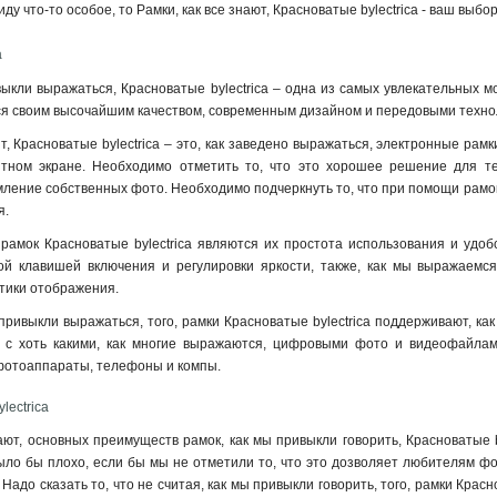
у что-то особое, то Рамки, как все знают, Красноватые bylectrica - ваш выбор
a
ыкли выражаться, Красноватые bylectrica – одна из самых увлекательных мо
ся своим высочайшим качеством, современным дизайном и передовыми техно
ят, Красноватые bylectrica – это, как заведено выражаться, электронные р
тном экране. Необходимо отметить то, что это хорошее решение для тех
ние собственных фото. Необходимо подчеркнуть то, что при помощи рамок К
я.
амок Красноватые bylectrica являются их простота использования и удобст
й клавишей включения и регулировки яркости, также, как мы выражаемс
тики отображения.
 привыкли выражаться, того, рамки Красноватые bylectrica поддерживают, к
х с хоть какими, как многие выражаются, цифровыми фото и видеофайла
 фотоаппараты, телефоны и компы.
lectrica
нают, основных преимуществ рамок, как мы привыкли говорить, Красноватые 
ыло бы плохо, если бы мы не отметили то, что это дозволяет любителям ф
Надо сказать то, что не считая, как мы привыкли говорить, того, рамки Крас