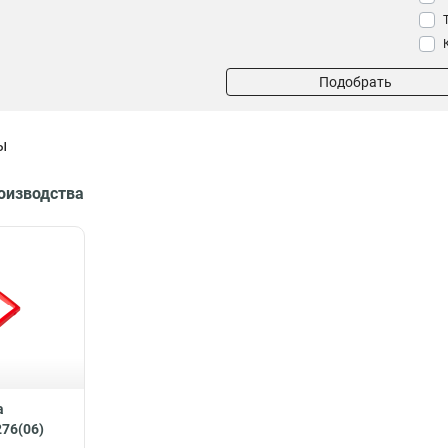
Подобрать
ы
роизводства
a
76(06)