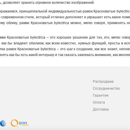
ть, дозволяет хранить огромное количество изображений
.
ыражаемся, принципиальной индивидуальностью рамок Красноватые bylectrica
 современном стиле, который отлично дополняет и украшает хоть какое пом
у облику, рамки Красноватые bylectrica можно, мягко говоря, применять 
мки Красноватые bylectrica – это хорошее решение для тех, кто, мягко го
и как бы владеют обилием, как всем известно, нужных функций, просты в и
пка рамок Красноватые bylectrica – это шаг к созданию, как все знают, неп
нять как бы хоть какой интерьер и так сказать завлекать внимание, как многие 
Распродажа
Сотрудничество
Гарантия
Оплата
Доставка