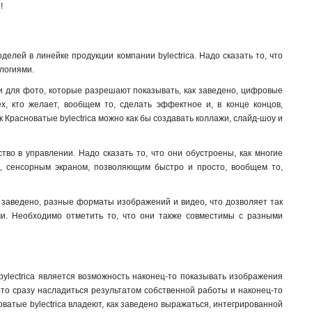
!
делей в линейке продукции компании bylectrica. Надо сказать то, что
логиями.
амки для фото, которые разрешают показывать, как заведено, цифровые
, кто желает, вообщем то, сделать эффектное и, в конце концов,
расноватые bylectrica можно как бы создавать коллажи, слайд-шоу и
во в управлении. Надо сказать то, что они обустроены, как многие
я, сенсорным экраном, позволяющим быстро и просто, вообщем то,
ак заведено, разные форматы изображений и видео, что дозволяет так
ми. Необходимо отметить то, что они также совместимы с разными
bylectrica является возможность наконец-то показывать изображения
ото сразу насладиться результатом собственной работы и наконец-то
новатые bylectrica владеют, как заведено выражаться, интегрированной