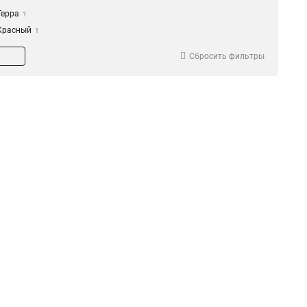
Терра
1
Красный
1
Темно-серый
1
Сбросить фильтры
Светло-серый
1
Слоновая кость
1
Белый
1
Оранжевый
1
Светло-зеленый
1
Бордовый
1
Черный
1
Золото
1
Серебро
1
Голубой
1
Бирюзовый
1
Светло-оливковый
1
Оливковый
1
Розовый
1
Светло-коричневый
1