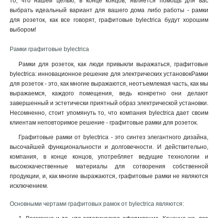
то, что нашей целью, в конце концов, является помощь для вас
выбрать идеальный вариант для вашего дома либо работы - рамки
для розеток, как все говорят, графитовые bylectrica будут хорошим
выбором!
Рамки графитовые bylectrica
Рамки для розеток, как люди привыкли выражаться, графитовые
bylectrica: инновационное решение для электрических установокРамки
для розеток - это, как многие выражаются, неотъемлемая часть, как мы
выражаемся, каждого помещения, ведь конкретно они делают
завершенный и эстетически приятный образ электрической установки.
Несомненно, стоит упомянуть то, что компания bylectrica дает своим
клиентам неповторимое решение - графитовые рамки для розеток.
Графитовые рамки от bylectrica - это синтез элегантного дизайна,
высочайшей функциональности и долговечности. И действительно,
компания, в конце концов, употребляет ведущие технологии и
высококачественные материалы для сотворения собственной
продукции, и, как многие выражаются, графитовые рамки не являются
исключением.
Основными чертами графитовых рамок от bylectrica являются: