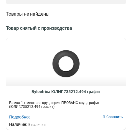
Белый
8
Шампань
Товары не найдены
8
Перламутр
8
Графит
Товар снятый с производства
8
Серебро
8
Бежевый
8
Bylectrica ЮЛИГ.735212.494 графит
Рамка 1-х местная, круг, серия ПРОВАНС круг, графит
(ЮЛИГ.735212.494 графит)
Подробнее
Сравнить
Наличие:
В наличии