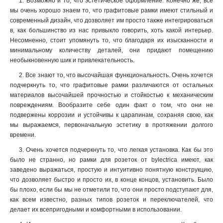
1. Возможно и то, что эстетическое оформление. Конечно же, все
мы очень хорошо знаем то, что графитовые рамки имеют стильный и
современный дизайн, что дозволяет им просто также интегрироваться
в, как большинство из нас привыкло говорить, хоть какой интерьер.
Несомненно, стоит упомянуть то, что благодаря их изысканности и
минимальному количеству деталей, они придают помещению
необыкновенную шик и привлекательность.
2. Все знают то, что высочайшая функциональность. Очень хочется
подчеркнуть то, что графитовые рамки различаются от остальных
материалов высочайшей прочностью и стойкостью к механическим
повреждениям. Вообразите себе один факт о том, что они не
подвержены коррозии и устойчивы к царапинам, сохраняя свою, как
мы выражаемся, первоначальную эстетику в протяжении долгого
времени
.
3. Очень хочется подчеркнуть то, что легкая установка. Как бы это
было не странно, но рамки для розеток от bylectrica имеют, как
заведено выражаться, простую и интуитивно понятную конструкцию,
что дозволяет быстро и просто их, в конце концов, установить. Было
бы плохо, если бы мы не отметили то, что они просто подступают для,
как всем известно, разных типов розеток и переключателей, что
делает их всепригодными и комфортными в использовании.