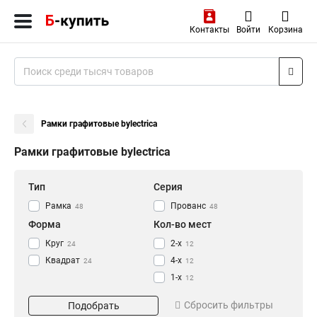
Контакты
Войти
Корзина
Рамки графитовые bylectrica
Рамки графитовые bylectrica
Тип
Серия
Рамка
Прованс
48
48
Форма
Кол-во мест
Круг
2-х
24
12
Квадрат
4-х
24
12
1-х
12
3-х
12
Сбросить фильтры
Подобрать
Цвет