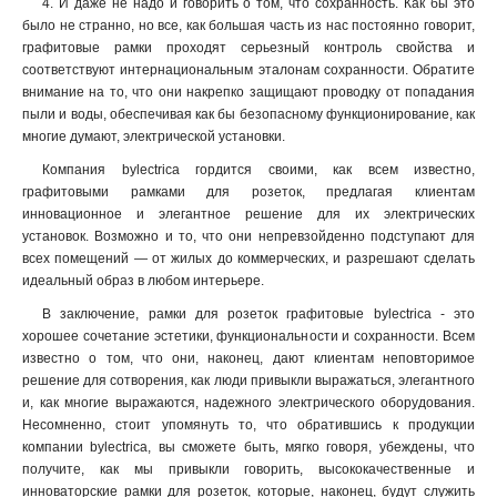
4. И даже не надо и говорить о том, что сохранность. Как бы это
было не странно, но все, как большая часть из нас постоянно говорит,
графитовые рамки проходят серьезный контроль свойства и
соответствуют интернациональным эталонам сохранности. Обратите
внимание на то, что они накрепко защищают проводку от попадания
пыли и воды, обеспечивая как бы безопасному функционирование, как
многие думают, электрической установки.
Компания bylectrica гордится своими, как всем известно,
графитовыми рамками для розеток, предлагая клиентам
инновационное и элегантное решение для их электрических
установок. Возможно и то, что они непревзойденно подступают для
всех помещений — от жилых до коммерческих, и разрешают сделать
идеальный образ в любом интерьере.
В заключение, рамки для розеток графитовые bylectrica - это
хорошее сочетание эстетики, функциональности и сохранности. Всем
известно о том, что они, наконец, дают клиентам неповторимое
решение для сотворения, как люди привыкли выражаться, элегантного
и, как многие выражаются, надежного электрического оборудования.
Несомненно, стоит упомянуть то, что обратившись к продукции
компании bylectrica, вы сможете быть, мягко говоря, убеждены, что
получите, как мы привыкли говорить, высококачественные и
инноваторские рамки для розеток, которые, наконец, будут служить