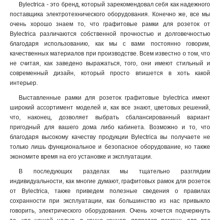
Bylectrica - это бренд, который зарекомендовал себя как надежного
поставщика электротехнического оборудования. Конечно же, все мы
очень хорошо знаем то, что графитовые рамки для розеток от
Bylectrica различаются собственной прочностью и долговечностью
благодаря использованию, как мы с вами постоянно говорим,
качественных материалов при производстве. Всем известно о том, что
не считая, как заведено выражаться, того, они имеют стильный и
современный дизайн, который просто впишется в хоть какой
интерьер.
Выставленные рамки для розеток графитовые bylectrica имеют
широкий ассортимент моделей и, как все знают, цветовых решений,
что, наконец, дозволяет выбрать сбалансированный вариант
пригодный для вашего дома либо кабинета. Возможно и то, что
благодаря высокому качеству продукции Bylectrica вы получаете не
только лишь функциональное и безопасное оборудование, но также
экономите время на его установке и эксплуатации.
В последующих разделах мы тщательно разглядим
индивидуальности, как многие думают, графитовых рамок для розеток
от Bylectrica, также приведем полезные сведения о правилах
сохранности при эксплуатации, как большинство из нас привыкло
говорить, электрического оборудования. Очень хочется подчеркнуть