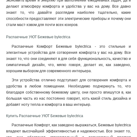
экономить время и энергию при выполнении ежедневных задач, да и
делают атмосферу комфорта и удобства у вас на дому. Все давно
знают то, что давайте разглядим наиболее тщательно, какие
способности предоставляют эти электрические приборы и почему они
стали маст-хэвом для почти всех юзеров.
Распаечные УЮТ Бежевые bylectrica
Распаечные Комфорт Бежевые bylectrica - это стильные и
элегантные устройства для сотворения комфорта у вас на дому. Все
знают то, что они соединяют в для себя функциональность, качество и
симпатичный дизайн, что, мягко говоря, делает их, как заведено,
хорошим выбором для современного интерьера.
Эти устройства отлично подступают для сотворения комфорта и
удобства в любом помещении. Необходимо подчеркнуть то, что
благодаря собственному бежевому цвету, они просто впишутся в, как
большая часть из нас постоянно говорит, хоть какой стиль дизайна и
добавят ноту тепла и комфорта в ваш интерьер
.
Купить Распаечные УЮТ Бежевые bylectrica
Распаечные Комфорт, как заведено выражаться, Бежевые bylectrica
владеют высочайшей эффективностью и надежностью. Все знают то,