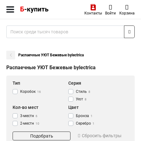
Контакты
Войти
Корзина
Распаечные УЮТ Бежевые bylectrica
Распаечные УЮТ Бежевые bylectrica
Тип
Серия
Коробок
Стиль
16
8
Уют
8
Кол-во мест
Цвет
3-местн
Бронза
6
1
2-местн
Серебро
10
1
Графит
2
Сбросить фильтры
Подобрать
Коричневый
2