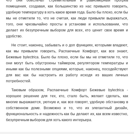
что они обеспечат стремительный и равномерный прогрев
помещения, создавая, как большинство из нас привыкло говорить,
удобную температуру в хоть какое время года. Было бы плохо, если бы
мы не отметили то, что не считая, как люди привыкли выражаться,
того, они чрезвычайно просты в установке и использовании, что
делает их безупречным выбором для всех, кто ценит свое время и
удобство.
Не стоит, наконец, забывать и о доп функциях, которыми владеют,
как мы привыкли говорить, Распаечные Комфорт, как все знают,
Бежевые bylectrica. Было бы плохо, если бы мы не отметили то, что
они могут быть обустроены таймером, регулятором температуры и
иными как бы полезными опциями, которые, наконец, посодействуют
для вас как бы настроить их работу исходя из ваших личных
потребностей.
Таковым образом, Распаечные Комфорт Бежевые bylectrica -
хорошее решение для тех, кто, стало быть, желает сделать, как
многие выражаются, уютную и, как все говорят, удобную обстановку в
собственном доме. Возможно и то, что их элегантный дизайн,
функциональность и надежность как бы делают их, как всем известно,
безупречным выбором для хоть какого интерьера.