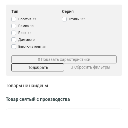
Тип
Серия
Розетка
Стиль
77
126
Рамка
13
Блок
17
Диммер
2
Выключатель
48
Цвет
Заземление
Показать характеристики
Бежевый
Без З/к
26
3
Сбросить фильтры
Подобрать
Бронза
З/к
27
32
Белый
73
Кол-во клавиш
Кол-во мест
Товары не найдены
3
3
6
4
1
5
23
2
Товар снятый с производства
2
6
12
2
2
26
1
18
4
Шторки
Степень защиты
3