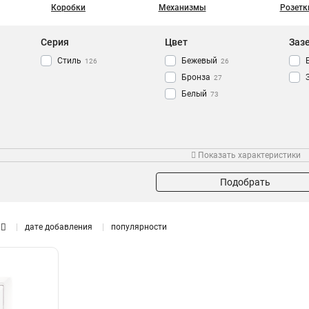
Коробки
Механизмы
Розетк
Серия
Цвет
Заз
Стиль
Бежевый
126
26
Бронза
27
Белый
73
Шторки
Степень защиты
Под
Показать характеристики
Да
IP44
20
12
Подобрать
дате добавления
популярности
Мощность
60-400Вт
1
40-400Вт
7
1