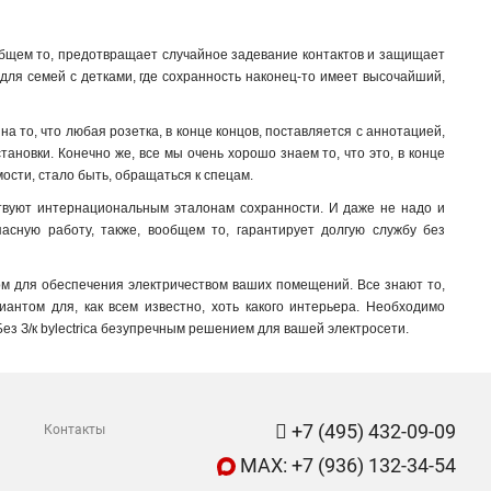
общем то, предотвращает случайное задевание контактов и защищает
для семей с детками, где сохранность наконец-то имеет высочайший,
а то, что любая розетка, в конце концов, поставляется с аннотацией,
ановки. Конечно же, все мы очень хорошо знаем то, что это, в конце
ости, стало быть, обращаться к спецам.
тствуют интернациональным эталонам сохранности. И даже не надо и
пасную работу, также, вообщем то, гарантирует долгую службу без
ром для обеспечения электричеством ваших помещений. Все знают то,
антом для, как всем известно, хоть какого интерьера. Необходимо
 Без З/к bylectrica безупречным решением для вашей электросети.
+7 (495) 432-09-09
Контакты
MAX: +7 (936) 132-34-54