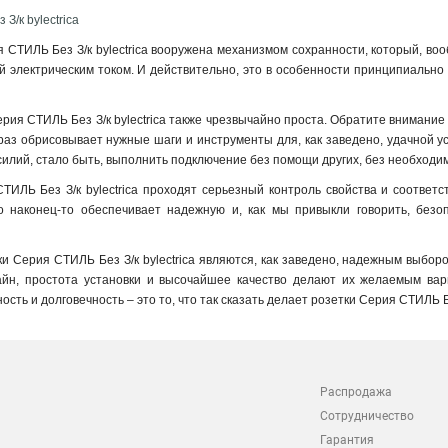
З/к bylectrica
 СТИЛЬ Без З/к bylectrica вооружена механизмом сохранности, который, во
 электрическим током. И действительно, это в особенности принципиально 
рия СТИЛЬ Без З/к bylectrica также чрезвычайно проста. Обратите внимание н
раз обрисовывает нужные шаги и инструменты для, как заведено, удачной уст
силий, стало быть, выполнить подключение без помощи других, без необходим
ТИЛЬ Без З/к bylectrica проходят серьезный контроль свойства и соотве
то наконец-то обеспечивает надежную и, как мы привыкли говорить, безо
ки Серия СТИЛЬ Без З/к bylectrica являются, как заведено, надежным выбо
айн, простота установки и высочайшее качество делают их желаемым вари
ность и долговечность – это то, что так сказать делает розетки Серия СТИЛЬ
Распродажа
Сотрудничество
Гарантия