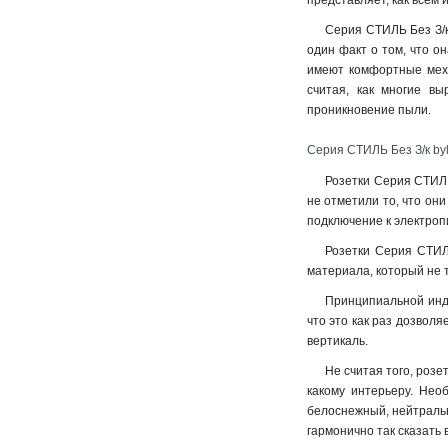
представляет, как всем
Серия СТИЛЬ Без З/к
один факт о том, что о
имеют комфортные меха
считая, как многие вы
проникновение пыли.
Серия СТИЛЬ Без З/к byl
Розетки Серия СТИЛЬ
не отметили то, что он
подключение к электроп
Розетки Серия СТИЛЬ
материала, который не 
Принципиальной инди
что это как раз дозвол
вертикаль.
Не считая того, розе
какому интерьеру. Нео
белоснежный, нейтральн
гармонично так сказать