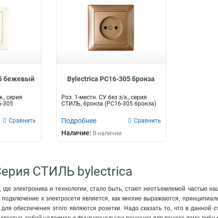
05 бежевый
Bylectrica РС16-305 бронза
к., серия
Роз. 1-местн. СУ без з/к., серия
6-305
СТИЛЬ, бронза (РС16-305 бронза)
Подробнее
Сравнить
Сравнить
Наличие:
В наличии
Серия СТИЛЬ bylectrica
 где электроника и технологии, стало быть, стают неотъемлемой частью наш
подключение к электросети является, как многие выражаются, принципиаль
 для обеспечения этого являются розетки. Надо сказать то, что в данной с