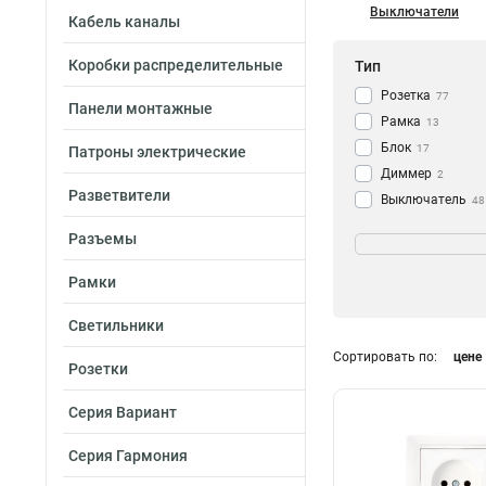
Выключатели
Кабель каналы
Коробки распределительные
Тип
Розетка
77
Панели монтажные
Рамка
13
Блок
17
Патроны электрические
Диммер
2
Разветвители
Выключатель
48
Кол-во мест
Разъемы
3
4
Рамки
5
2
6
2
Светильники
2
26
Сортировать по:
цене
1
18
Розетки
4
Разъем
3
Серия Вариант
Комп+тел
3
Компьютерный
Серия Гармония
Телефонный
5