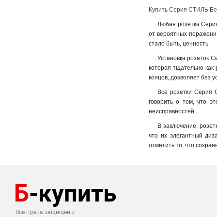
Купить Серия СТИЛЬ Без 
Любая розетка Серия
от вероятных поражений
стало быть, ценность.
Установка розеток Се
которая тщательно как 
концов, дозволяет без у
Все розетки Серия С
говорить о том, что э
неисправностей.
В заключение, розет
что их элегантный диз
отметить то, что сохран
Все права защищены