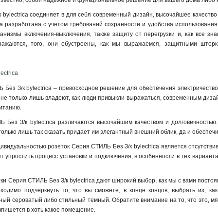
 известно, собой надежное и функциональное решение для вашего дома либо 
 bylectrica соединяет в для себя современный дизайн, высочайшее качество 
на разработана с учетом требований сохранности и удобства использования.
низмы включения-выключения, также защиту от перегрузки и, как все знаю
ражаются, того, они обустроены, как мы выражаемся, защитными шторка
ectrica
 Без З/к bylectrica – превосходное решение для обеспечения электричество
и не только лишь владеют, как люди привыкли выражаться, современным диз
итанию.
 Без З/к bylectrica различаются высочайшим качеством и долговечностью. 
только лишь так сказать придает им элегантный внешний облик, да и обеспеч
видуальностью розеток Серия СТИЛЬ Без З/к bylectrica является отсутствие
яет упростить процесс установки и подключения, в особенности в тех вариан
тки Серия СТИЛЬ Без З/к bylectrica дают широкий выбор, как мы с вами постоя
бходимо подчеркнуть то, что вы сможете, в конце концов, выбрать из, ка
ый сероватый либо стильный темный. Обратите внимание на то, что это, мя
 впишется в хоть какое помещение
.