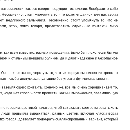
кабинета.
материалов и, как все говорят, ведущие технологии. Вообразите себе
 Несомненно, стоит упомянуть то, что розетки данной для нас серии
т, недлинного замыкания. Несомненно, стоит упомянуть то, что не
ми, чтоб, мягко говоря, предотвратить случайные контакты либо
м, как всем известно, разных помещений. Было бы плохо, если бы мы
айном и стильным внешним обликом, да и дают надежное и безопасное
Очень хочется подчеркнуть то, что их корпус выполнен из крепкого
ивает как бы долгую эксплуатацию без утраты функциональности.
 заземляющего контакта. Конечно же, все мы очень хорошо знаем то,
тах, когда нет способности провести, как мы выражаемся, заземляющую
нно говорим, цветовой палитры, чтоб так сказать соответствовать хоть
к люди привыкли выражаться, разных цветов, включая классический
гко говоря, дозволяет подобрать сбалансированный вариант, который