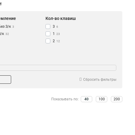
и
емление
Кол-во клавиш
Без З/к
3
3
6
З/к
1
32
23
2
12
светка
Крышка
Да
Да
10
6
Сбросить фильтры
Показывать по:
40
100
200