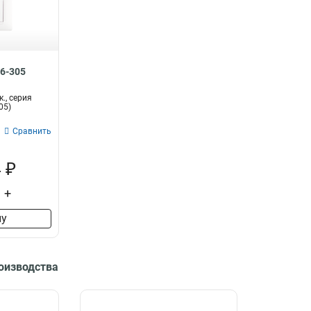
5
16-305
к., серия
05)
Сравнить
 ₽
+
ну
роизводства