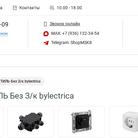
а
Контакты
10.00 - 18.00
-09
Звонок онлайн
MAX: +7 (936) 132-34-54
онок
Telegram: ShopMSK8
ТИЛЬ Без З/к bylectrica
 Без З/к bylectrica