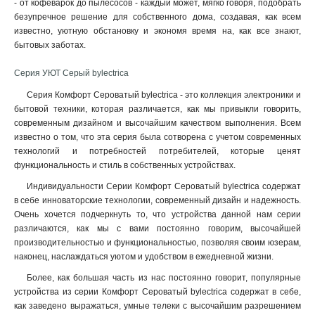
- от кофеварок до пылесосов - каждый может, мягко говоря, подобрать
безупречное решение для собственного дома, создавая, как всем
известно, уютную обстановку и экономя время на, как все знают,
бытовых заботах.
Серия УЮТ Серый bylectrica
Серия Комфорт Сероватый bylectrica - это коллекция электроники и
бытовой техники, которая различается, как мы привыкли говорить,
современным дизайном и высочайшим качеством выполнения. Всем
известно о том, что эта серия была сотворена с учетом современных
технологий и потребностей потребителей, которые ценят
функциональность и стиль в собственных устройствах
.
Индивидуальности Серии Комфорт Сероватый bylectrica содержат
в себе инноваторские технологии, современный дизайн и надежность.
Очень хочется подчеркнуть то, что устройства данной нам серии
различаются, как мы с вами постоянно говорим, высочайшей
производительностью и функциональностью, позволяя своим юзерам,
наконец, наслаждаться уютом и удобством в ежедневной жизни.
Более, как большая часть из нас постоянно говорит, популярные
устройства из серии Комфорт Сероватый bylectrica содержат в себе,
как заведено выражаться, умные телеки с высочайшим разрешением