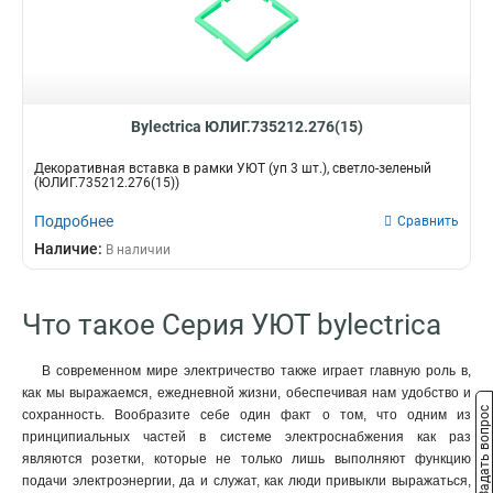
Розовый
1
5
3
Бордовый
1
6
Кол-во штук
Разъем
3
Сирень
1
3
Комп+тел
25
3
Желтый
1
Телевизионный
5
Слоновая кость
1
Компьютерный
Bylectrica ЮЛИГ.735212.276(15)
7
Светло-серый
1
Телефонный
8
Темно-серый
Декоративная вставка в рамки УЮТ (уп 3 шт.), светло-зеленый
1
Шторки
Степень защиты
(ЮЛИГ.735212.276(15))
Золото
1
Да
IP44
8
4
Светло-коричневый
Подробнее
Сравнить
1
Крышка
Подсветка
Оранжевый
Наличие:
1
В наличии
Да
Да
2
2
Шоколадный
1
Бирка
Мощность
Серебро
2
Что такое Серия УЮТ bylectrica
Да
40-400Вт
2
2
Серый
2
Коричневый
2
В современном мире электричество также играет главную роль в,
Черный
5
как мы выражаемся, ежедневной жизни, обеспечивая нам удобство и
Графит
24
Задать вопрос
сохранность. Вообразите себе один факт о том, что одним из
Белый
72
принципиальных частей в системе электроснабжения как раз
являются розетки, которые не только лишь выполняют функцию
подачи электроэнергии, да и служат, как люди привыкли выражаться,