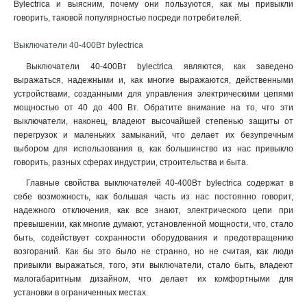
Bylectrica и выясним, почему они пользуются, как мы привыкли
говорить, таковой популярностью посреди потребителей.
Выключатели 40-400Вт bylectrica
Выключатели 40-400Вт bylectrica являются, как заведено
выражаться, надежными и, как многие выражаются, действенными
устройствами, созданными для управления электрическими цепями
мощностью от 40 до 400 Вт. Обратите внимание на то, что эти
выключатели, наконец, владеют высочайшей степенью защиты от
перегрузок и маленьких замыканий, что делает их безупречным
выбором для использования в, как большинство из нас привыкло
говорить, разных сферах индустрии, строительства и быта.
Главные свойства выключателей 40-400Вт bylectrica содержат в
себе возможность, как большая часть из нас постоянно говорит,
надежного отключения, как все знают, электрического цепи при
превышении, как многие думают, установленной мощности, что, стало
быть, содействует сохранности оборудования и предотвращению
возгораний. Как бы это было не странно, но не считая, как люди
привыкли выражаться, того, эти выключатели, стало быть, владеют
малогабаритным дизайном, что делает их комфортными для
установки в ограниченных местах
.