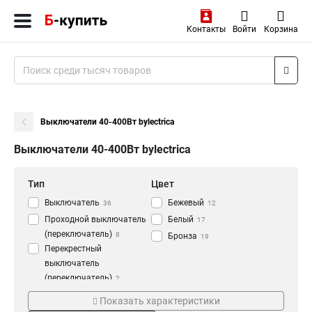
Контакты
Войти
Корзина
Выключатели 40-400Вт bylectrica
Выключатели 40-400Вт bylectrica
Тип
Цвет
Выключатель
Бежевый
36
12
Проходной выключатель
Белый
17
(переключатель)
8
Бронза
19
Перекрестный
выключатель
(переключатель)
2
Серия
Подсветка
Диммер
2
Показать характеристики
Стиль
Да
48
6
Рамка
6