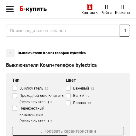
Контакты
Войти
Корзина
Выключатели Комп+телефон bylectrica
Выключатели Комп+телефон bylectrica
Тип
Цвет
Выключатель
Бежевый
36
12
Проходной выключатель
Белый
17
(переключатель)
8
Бронза
19
Перекрестный
выключатель
(переключатель)
2
Серия
Подсветка
Диммер
2
Показать характеристики
Стиль
Да
48
6
Рамка
6