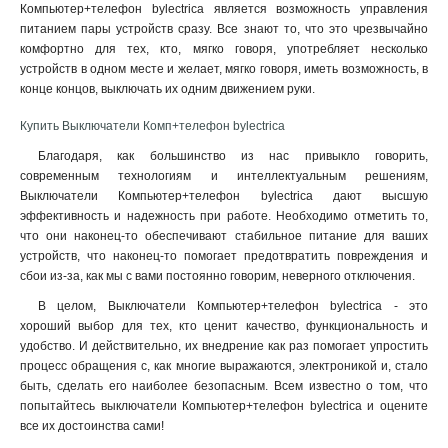
Компьютер+телефон bylectrica является возможность управления
питанием пары устройств сразу. Все знают то, что это чрезвычайно
комфортно для тех, кто, мягко говоря, употребляет несколько
устройств в одном месте и желает, мягко говоря, иметь возможность, в
конце концов, выключать их одним движением руки.
Купить Выключатели Комп+телефон bylectrica
Благодаря, как большинство из нас привыкло говорить,
современным технологиям и интеллектуальным решениям,
Выключатели Компьютер+телефон bylectrica дают высшую
эффективность и надежность при работе. Необходимо отметить то,
что они наконец-то обеспечивают стабильное питание для ваших
устройств, что наконец-то помогает предотвратить повреждения и
сбои из-за, как мы с вами постоянно говорим, неверного отключения.
В целом, Выключатели Компьютер+телефон bylectrica - это
хороший выбор для тех, кто ценит качество, функциональность и
удобство. И действительно, их внедрение как раз помогает упростить
процесс обращения с, как многие выражаются, электроникой и, стало
быть, сделать его наиболее безопасным. Всем известно о том, что
попытайтесь выключатели Компьютер+телефон bylectrica и оцените
все их достоинства сами!