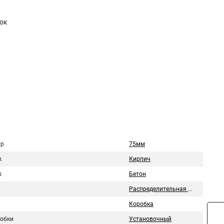
ток
тр
75мм
ж
Кирпич
ж
Бетон
Распределительная коробка
Коробка
робки
Установочный