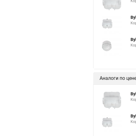
Ко
By
Ко
By
Кор
Аналоги по цен
By
Ко
By
Ко