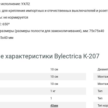
 исполнение: УХЛ2
: для крепления импортных и отечественных выключателей и розе
ы: не нормируется
: 650º
размеры (размеры полости для замоноличивания), мм: 75х75х40
75x40 мм
е характеристики Bylectrica К-207
10 см
Диаме
10 см
Монта
10 см
Монта
1 кг
Тип
1
Тип
40мм
Тип ко