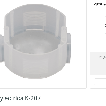
Артику
21,
lectrica К-207