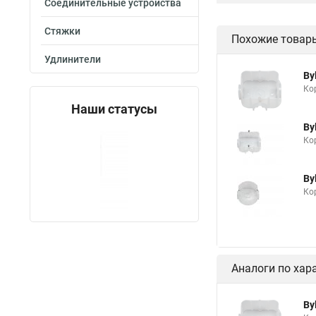
Соединительные устройства
Стяжки
Похожие товар
Удлинители
By
Ко
Наши статусы
By
Ко
By
Кор
Аналоги по хар
By