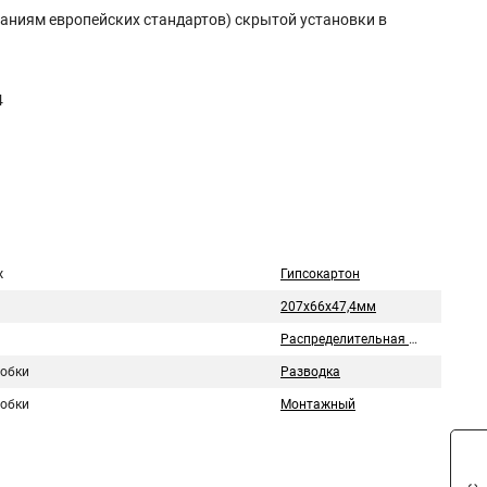
аниям европейских стандартов) скрытой установки в
4
ж
Гипсокартон
207х66х47,4мм
Распределительная коробка
робки
Разводка
робки
Монтажный