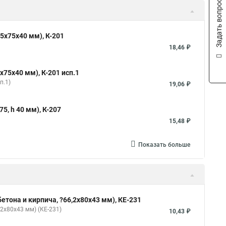
Задать вопрос
85х75х40 мм), К-201
18,46 ₽
х75х40 мм), К-201 исп.1
п.1)
19,06 ₽
5, h 40 мм), К-207
15,48 ₽
Показать больше
етона и кирпича, ?66,2х80х43 мм), КЕ-231
2х80х43 мм) (КЕ-231)
10,43 ₽