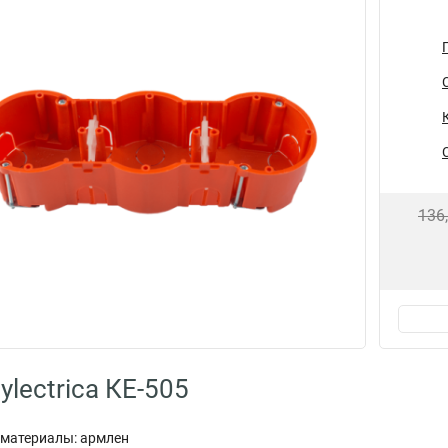
136
lectrica КЕ-505
материалы: армлен