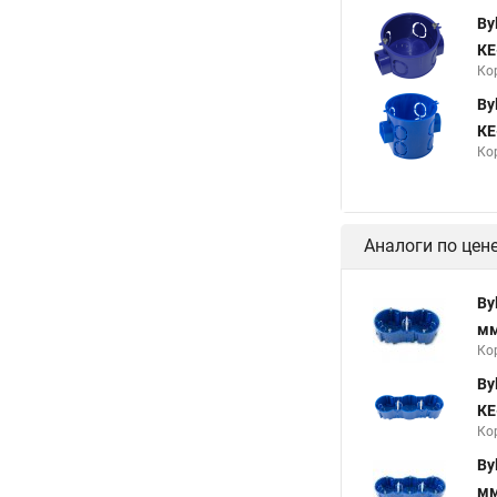
By
КЕ
Ко
By
КЕ
Ко
Аналоги по цен
By
мм
Ко
By
КЕ
Ко
By
мм