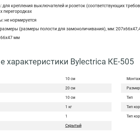
: для крепления выключателей и розеток (соответствующих требов
х перегородках
ы: не нормируется
размеры (размеры полости для замоноличивания), мм: 207х66х47,
x66x47 мм
е характеристики Bylectrica КЕ-505
10 см
Монта
20 см
Размер
10 см
Тип
1 кг
Тип ко
1
Тип ко
Скрытый