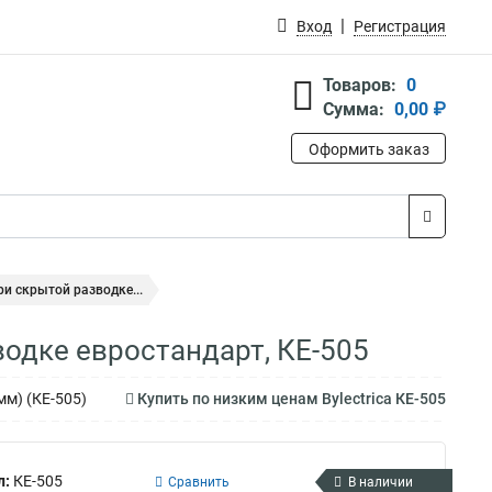
Вход
Регистрация
Товаров:
0
Сумма:
0,00 ₽
Оформить заказ
ри скрытой разводке...
водке евростандарт, КЕ-505
м) (КЕ-505)
Купить по низким ценам Bylectrica КЕ-505
л:
КЕ-505
Сравнить
В наличии