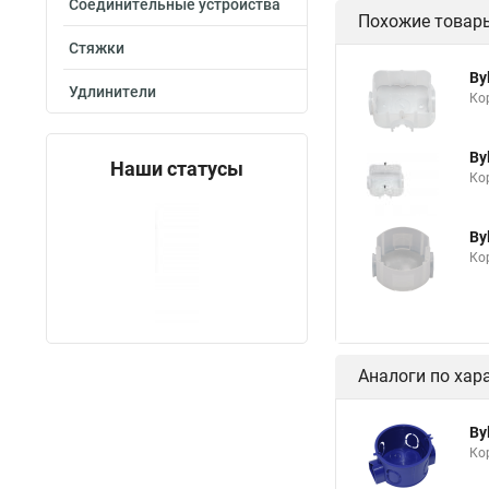
Соединительные устройства
Похожие товар
Стяжки
By
Удлинители
Ко
By
Наши статусы
Ко
By
Кор
Аналоги по хар
By
Ко