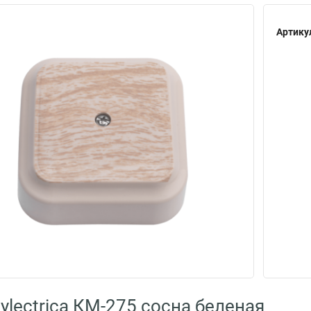
Артику
ylectrica КМ-275 сосна беленая