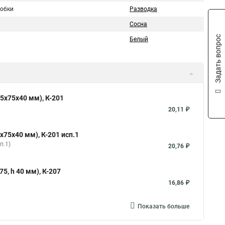
робки
Разводка
Сосна
Задать вопрос
Белый
85х75х40 мм), К-201
20,11 ₽
х75х40 мм), К-201 исп.1
п.1)
20,76 ₽
5, h 40 мм), К-207
16,86 ₽
Показать больше