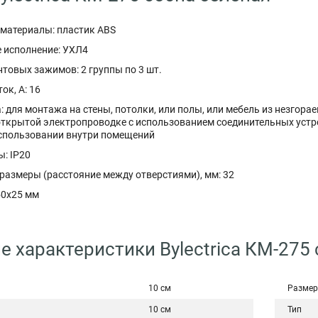
материалы: пластик ABS
 исполнение: УХЛ4
товых зажимов: 2 группы по 3 шт.
к, А: 16
 для монтажа на стены, потолки, или полы, или мебель из незгор
открытой электропроводке с использованием соединительных устр
использовании внутри помещений
: IP20
размеры (расстояние между отверстиями), мм: 32
50x25 мм
е характеристики Bylectrica КМ-275
10 см
Размер
10 см
Тип