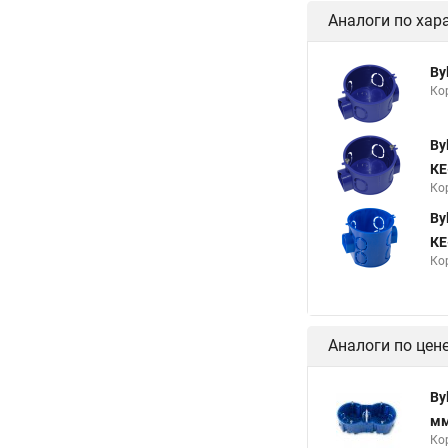
Аналоги по хар
By
Ко
By
КЕ
Ко
By
КЕ
Ко
Аналоги по цен
By
мм
Ко