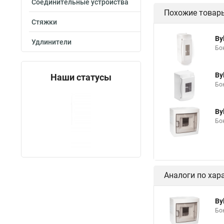
Соединительные устройства
Похожие товар
Стяжки
By
Удлинители
Бок
By
Наши статусы
Бок
By
Бо
Аналоги по хар
By
Бо