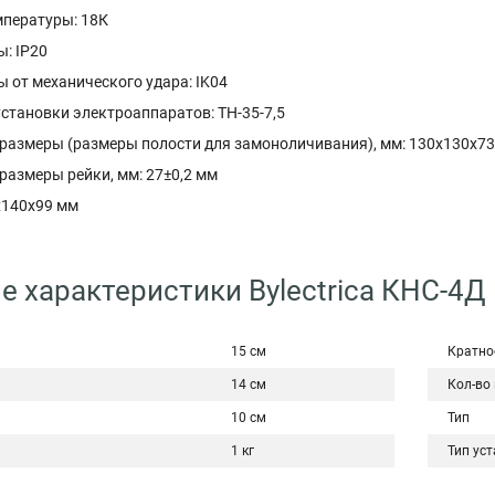
пературы: 18К
: IP20
 от механического удара: IK04
установки электроаппаратов: ТН-35-7,5
размеры (размеры полости для замоноличивания), мм: 130х130х73
размеры рейки, мм: 27±0,2 мм
x140x99 мм
е характеристики Bylectrica КНС-4Д
15 см
Кратно
14 см
Кол-во
10 см
Тип
1 кг
Тип ус