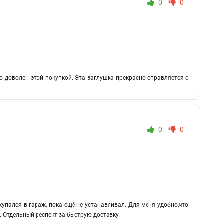
0
0
ью доволен этой покупкой. Эта заглушка прекрасно справляется с
0
0
купался в гараж, пока ещё не устанавливал. Для меня удобно,что
. Отдельный респект за быструю доставку.