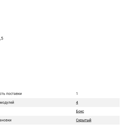
,5
сть поставки
1
 модулей
4
Бокс
тановки
Скрытый