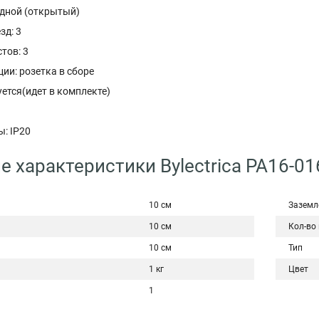
дной (открытый)
зд: 3
тов: 3
ии: розетка в сборе
уется(идет в комплекте)
: IP20
е характеристики Bylectrica РА16-01
10 см
Заземл
10 см
Кол-во
10 см
Тип
1 кг
Цвет
1