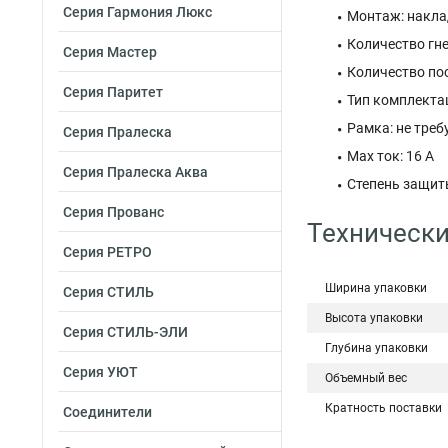
Серия Гармония Люкс
Монтаж: накла
Количество гне
Серия Мастер
Количество пос
Серия Паритет
Тип комплектац
Рамка: не треб
Серия Пралеска
Max ток: 16 А
Серия Пралеска Аква
Степень защиты
Серия Прованс
Технически
Серия РЕТРО
Ширина упаковки
Серия СТИЛЬ
Высота упаковки
Серия СТИЛЬ-ЭЛИ
Глубина упаковки
Серия УЮТ
Объемный вес
Кратность поставки
Соединители