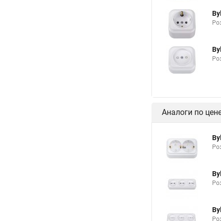
By
Роз
By
Ро
Аналоги по цен
By
Роз
By
Роз
By
Ро