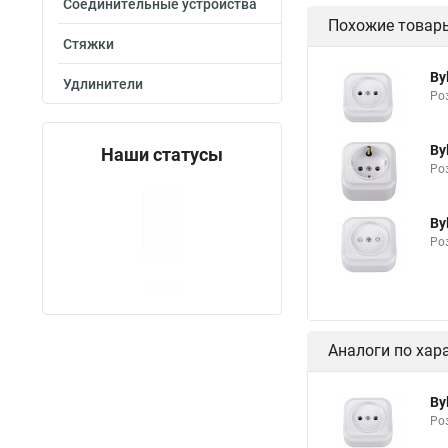
Соединительные устройства
Похожие товар
Стяжки
By
Удлинители
Роз
By
Наши статусы
Роз
By
Ро
Аналоги по хар
By
Роз