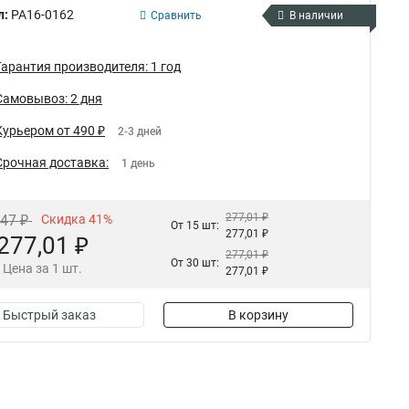
л:
РА16-0162
Сравнить
В наличии
Гарантия производителя: 1 год
Самовывоз: 2 дня
Курьером от 490 ₽
2-3 дней
Срочная доставка:
1 день
277,01 ₽
,47 ₽
Скидка 41%
От 15 шт:
277,01 ₽
277,01 ₽
277,01 ₽
От 30 шт:
Цена за 1 шт.
277,01 ₽
Быстрый заказ
В корзину