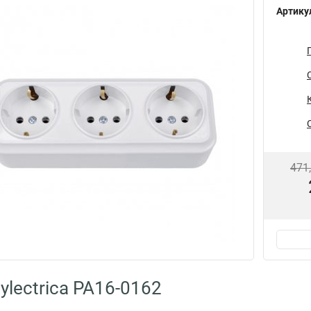
Артику
471
ylectrica РА16-0162