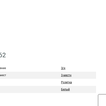
62
ение
З/к
 мест
3-местн
Розетка
Белый