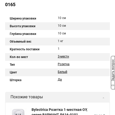
0165
10 см
Ширина упаковки
10 см
Высота упаковки
10 см
Глубина упаковки
1 кг
Объемный вес
1
Кратность поставки
3-местн
Кол-во мест
Задать вопрос
Розетка
Тип
Белый
Цвет
Да
Шторка
Похожие товары
Bylectrica Розетка 1-местная ОУ,
серия ВАРИАНТ, РА16-0101