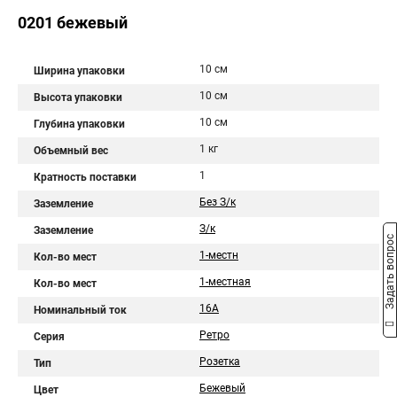
0201 бежевый
10 см
Ширина упаковки
10 см
Высота упаковки
10 см
Глубина упаковки
1 кг
Объемный вес
1
Кратность поставки
Без З/к
Заземление
З/к
Заземление
Задать вопрос
1-местн
Кол-во мест
1-местная
Кол-во мест
16А
Номинальный ток
Ретро
Серия
Розетка
Тип
Бежевый
Цвет