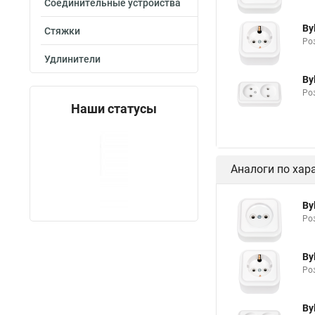
Соединительные устройства
By
Стяжки
Роз
Удлинители
By
Роз
Наши статусы
Аналоги по хар
By
Роз
By
Роз
By