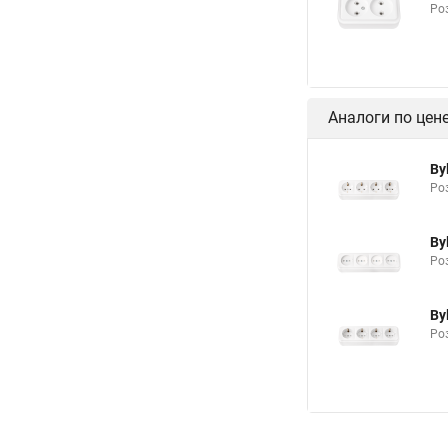
Роз
Аналоги по цен
By
Роз
By
Ро
By
Роз