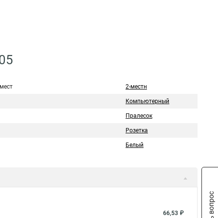
005
 мест
2-местн
Компьютерный
Пралесок
Розетка
Белый
Задать вопрос
66,53 ₽