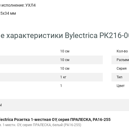
 исполнение: УХЛ4
65x34 мм
е характеристики Bylectrica РК216-
10 см
Кол-во
10 см
Разъем
10 см
Серия
1 кг
Тип
1
Цвет
ы
lectrica Розетка 1-местная ОУ, серия ПРАЛЕСКА, РА16-255
. 1-местн. ОУ, серия ПРАЛЕСКА, белый (РА16-255)