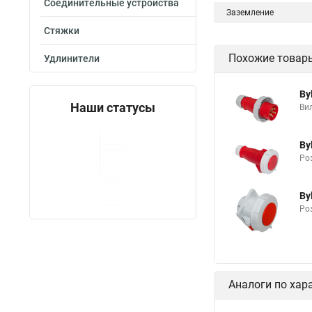
Соединительные устройства
Заземление
Стяжки
Похожие товар
Удлинители
By
Наши статусы
Ви
By
Роз
By
Роз
Аналоги по хар