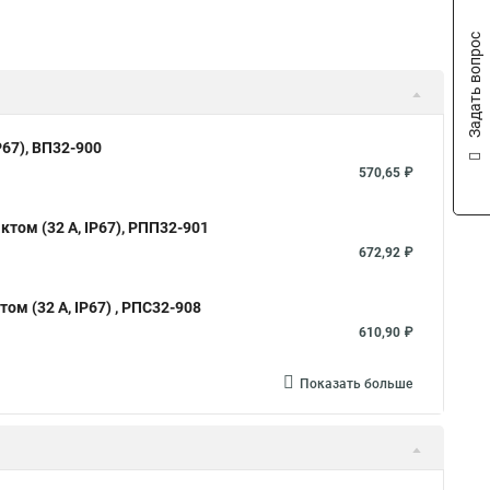
Задать вопрос
67), ВП32-900
570,65 ₽
том (32 А, IP67), РПП32-901
672,92 ₽
м (32 А, IP67) , РПС32-908
610,90 ₽
Показать больше