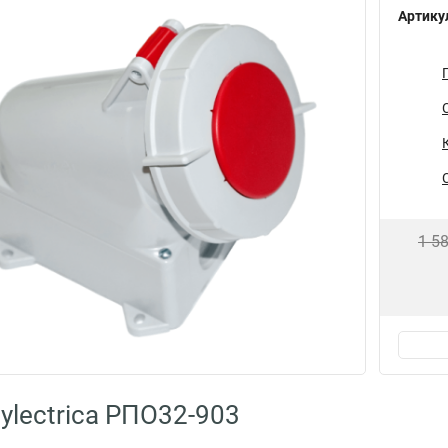
Артику
1 5
ylectrica РПО32-903