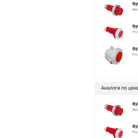
By
Ви
By
Роз
By
Роз
Аналоги по цен
By
Ви
By
Роз