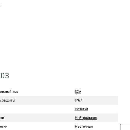
В
903
льный ток
32А
ь защиты
IP67
Розетка
лки
Нейтральная
етки
Настенная