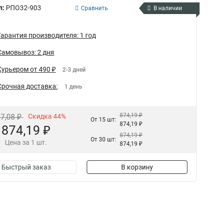
л:
РПО32-903
Сравнить
В наличии
Гарантия производителя: 1 год
Самовывоз: 2 дня
Курьером от 490 ₽
2-3 дней
Срочная доставка:
1 день
874,19 ₽
87,08 ₽
Скидка 44%
От 15 шт:
874,19 ₽
874,19 ₽
874,19 ₽
От 30 шт:
Цена за 1 шт.
874,19 ₽
Быстрый заказ
В корзину