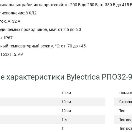
нальных рабочих напряжений: от 200 В до 250 В, от 380 В до 415 
 исполнение: УХЛ2
к, А: 32 А
диняемых проводников, мм²: от 2,5 до 6,0
: IP67
ый температурный режим, °C: от -70 до +45
x153x112 мм
е характеристики Bylectrica РПО32-
10 см
Номина
10 см
Степен
10 см
Тип
1 кг
Тип ви
1
Тип роз