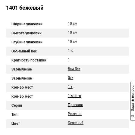
1401 бежевый
10 см
Ширина упаковки
10 см
Высота упаковки
10 см
Глубина упаковки
1 кг
Объемный вес
1
Кратность поставки
Без З/к
Заземление
З/к
Заземление
1-х
Кол-во мест
Задать вопрос
1-местн
Кол-во мест
Прованс
Серия
Розетка
Тип
Бежевый
Цвет