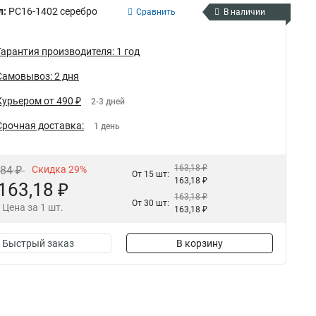
л:
РС16-1402 серебро
Сравнить
В наличии
Гарантия производителя: 1 год
Самовывоз: 2 дня
Курьером от 490 ₽
2-3 дней
Срочная доставка:
1 день
163,18 ₽
,84 ₽
Скидка 29%
От 15 шт:
163,18 ₽
163,18 ₽
163,18 ₽
От 30 шт:
Цена за 1 шт.
163,18 ₽
Быстрый заказ
В корзину