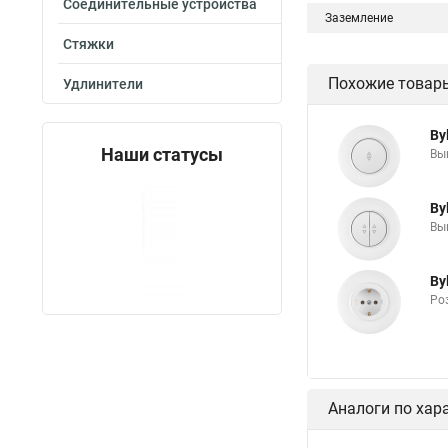
Соединительные устройства
Заземление
Стяжки
Похожие товар
Удлинители
By
Наши статусы
Вык
By
Вык
By
Роз
Аналоги по хар