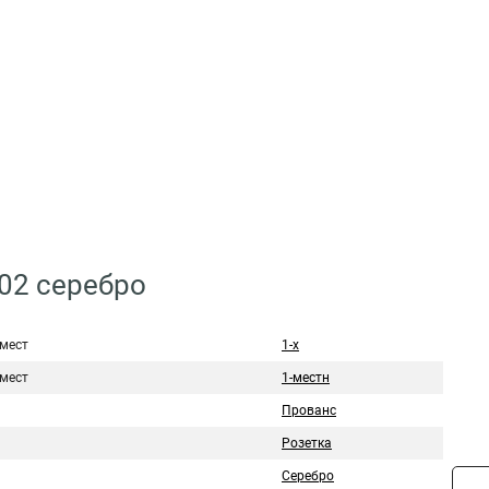
402 серебро
 мест
1-х
 мест
1-местн
Прованс
Розетка
Серебро