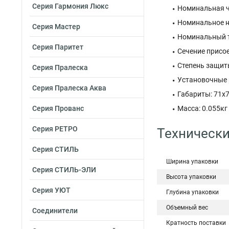
Серия Гармония Люкс
Номинальная ча
Номинальное на
Серия Мастер
Номинальный то
Серия Паритет
Сечение присое
Степень защиты
Серия Пралеска
Установочные р
Серия Пралеска Аква
Габариты: 71x
Серия Прованс
Масса: 0.055кг
Серия РЕТРО
Технически
Серия СТИЛЬ
Ширина упаковки
Серия СТИЛЬ-ЭЛИ
Высота упаковки
Серия УЮТ
Глубина упаковки
Объемный вес
Соединители
Кратность поставки