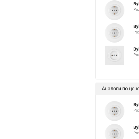
By
Роз
By
Роз
By
Роз
Аналоги по цен
By
Роз
By
Роз