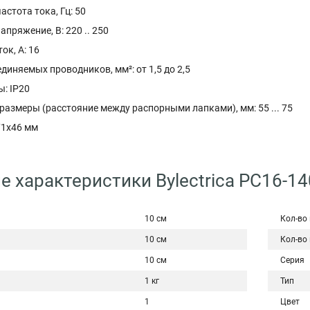
стота тока, Гц: 50
пряжение, В: 220 .. 250
к, А: 16
диняемых проводников, мм²: от 1,5 до 2,5
: IP20
азмеры (расстояние между распорными лапками), мм: 55 ... 75
71x46 мм
е характеристики Bylectrica РС16-1
10 см
Кол-во
10 см
Кол-во
10 см
Серия
1 кг
Тип
1
Цвет