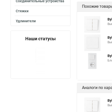
Соединительные устройства
Похожие товар
Стяжки
By
Удлинители
Вык
By
Наши статусы
Вык
By
Бло
Аналоги по хар
By
Вык