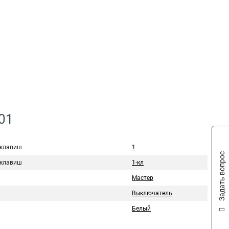
01
 клавиш
1
Задать вопрос
 клавиш
1-кл
Мастер
Выключатель
Белый