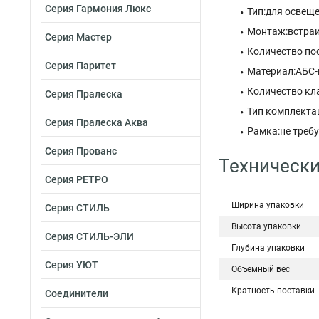
Серия Гармония Люкс
Тип:для освещ
Монтаж:встра
Серия Мастер
Количество по
Серия Паритет
Материал:АБС-
Количество кл
Серия Пралеска
Тип комплекта
Серия Пралеска Аква
Рамка:не требу
Серия Прованс
Технически
Серия РЕТРО
Ширина упаковки
Серия СТИЛЬ
Высота упаковки
Серия СТИЛЬ-ЭЛИ
Глубина упаковки
Серия УЮТ
Объемный вес
Кратность поставки
Соединители