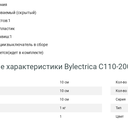
ения
иваемый (скрытый)
стов:1
пластик
авиш:1
ции:выключатель в сборе
ется(идет в комплекте)
е характеристики Bylectrica С110-20
10 см
Кол-во
10 см
Кол-во
10 см
Серия
1 кг
Тип
1
Цвет