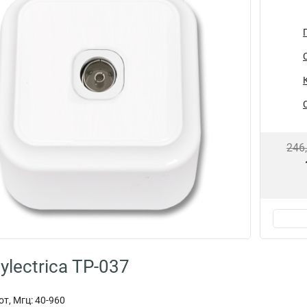
246
lectrica ТР-037
т, Мгц: 40-960