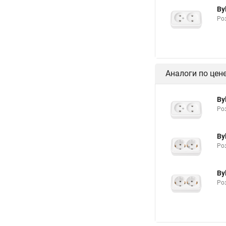
By
Роз
Аналоги по цен
By
Роз
By
Ро
By
Роз