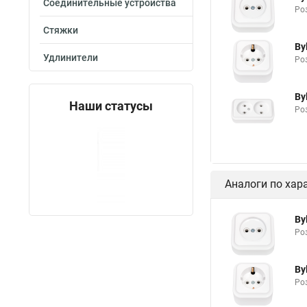
Соединительные устройства
Роз
Стяжки
By
Удлинители
Роз
By
Наши статусы
Роз
Аналоги по хар
By
Роз
By
Роз