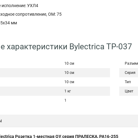
 исполнение: УХЛ4
ходное сопротивление, ОM: 75
65x34 мм
е характеристики Bylectrica ТР-037
10 см
Разъем
10 см
Серия
10 см
Тип
1 кг
Цвет
1
ы
lectrica Розетка 1-местная ОУ, серия ПРАЛЕСКА, РА16-255