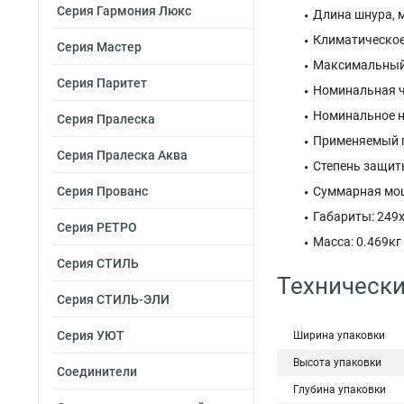
Серия Гармония Люкс
Длина шнура, м
Климатическое
Серия Мастер
Максимальный т
Серия Паритет
Номинальная ча
Номинальное на
Серия Пралеска
Применяемый п
Серия Пралеска Аква
Степень защиты
Серия Прованс
Суммарная мощн
Габариты: 249
Серия РЕТРО
Масса: 0.469кг
Серия СТИЛЬ
Технически
Серия СТИЛЬ-ЭЛИ
Серия УЮТ
Ширина упаковки
Высота упаковки
Соединители
Глубина упаковки