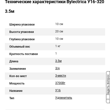
Технические характеристики Bylectrica У16-320
3.5м
10 см
Ширина упаковки
20 см
Высота упаковки
10 см
Глубина упаковки
1 кг
Объемный вес
1
Кратность поставки
3.5м
Длина
З/к
Заземление
3-местн
Задать вопрос
Кол-во мест
3700Вт
Мощность
У16
Название
Удлинитель
Тип