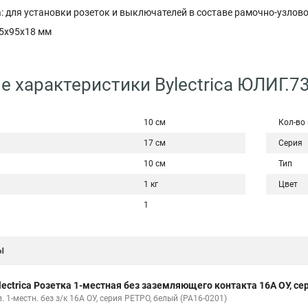
: для установки розеток и выключателей в составе рамочно-узлов
.5x95x18 мм
е характеристики Bylectrica ЮЛИГ.
10 см
Кол-во
17 см
Серия
10 см
Тип
1 кг
Цвет
1
ы
lectrica Розетка 1-местная без заземляющего контакта 16А ОУ, се
. 1-местн. без з/к 16А ОУ, серия РЕТРО, белый (РА16-0201)