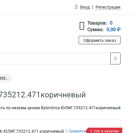
Вход
Регистрация
Товаров:
0
Сумма:
0,00 ₽
Оформить заказ
52...
Г.735212.471коричневый
ть по низким ценам Bylectrica ЮЛИГ.735212.471коричневый
л:
ЮЛИГ.735212.471 коричневый
Сравнить
Нет в наличии