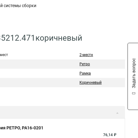
ой системы сборки
735212.471коричневый
 мест
2-местн
Задать вопрос
Ретро
Рамка
Коричневый
рия РЕТРО, РА16-0201
76,14 ₽