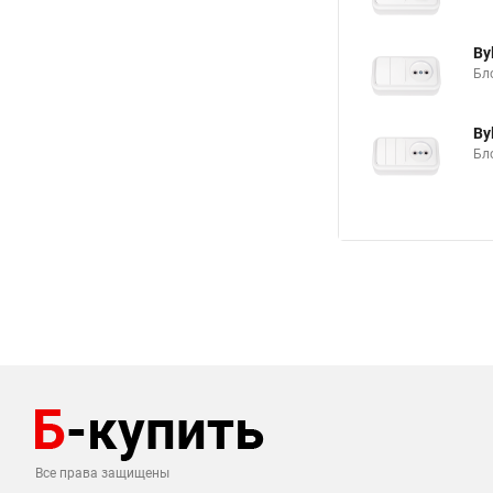
By
Бло
By
Бло
Все права защищены