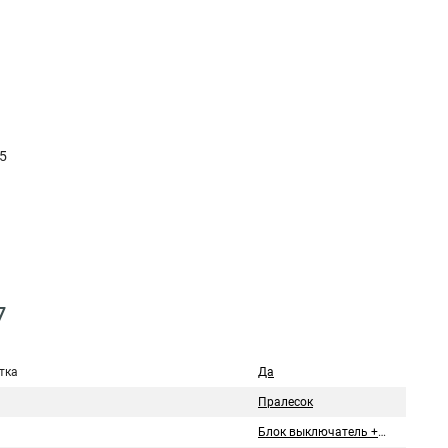
5
7
тка
Да
Пралесок
Блок выключатель + розетка