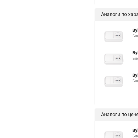
Аналоги по хар
By
Бло
By
Бло
By
Бло
Аналоги по цен
By
Бло