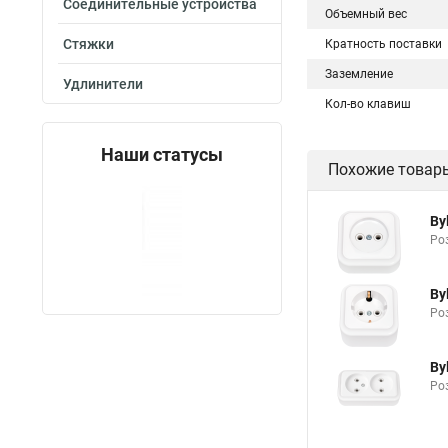
Соединительные устройства
Объемный вес
Стяжки
Кратность поставки
Заземление
Удлинители
Кол-во клавиш
Наши статусы
Похожие товар
By
Роз
By
Роз
By
Роз