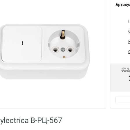
Артику
322
lectrica В-РЦ-567