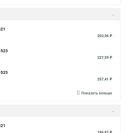
521
203,56 ₽
-523
227,59 ₽
-525
257,41 ₽
Показать больше
521
186,87 ₽