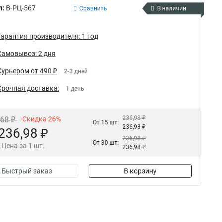
л:
В-РЦ-567
Сравнить
В наличии
Гарантия производителя: 1 год
Самовывоз: 2 дня
Курьером от 490 ₽
2-3 дней
Срочная доставка:
1 день
236,98 ₽
,68 ₽
Скидка 26%
От 15 шт:
236,98 ₽
236,98 ₽
236,98 ₽
От 30 шт:
Цена за 1 шт.
236,98 ₽
Быстрый заказ
В корзину