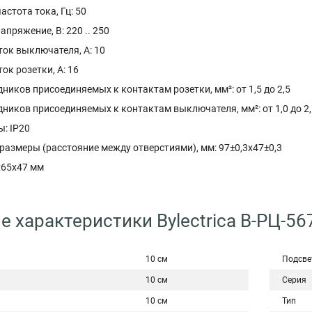
стота тока, Гц: 50
пряжение, В: 220 .. 250
ок выключателя, А: 10
к розетки, А: 16
ников присоединяемых к контактам розетки, мм²: от 1,5 до 2,5
ников присоединяемых к контактам выключателя, мм²: от 1,0 до 2,
: IP20
размеры (расстояние между отверстиями), мм: 97±0,3х47±0,3
x65x47 мм
е характеристики Bylectrica В-РЦ-56
10 см
Подсве
10 см
Серия
10 см
Тип