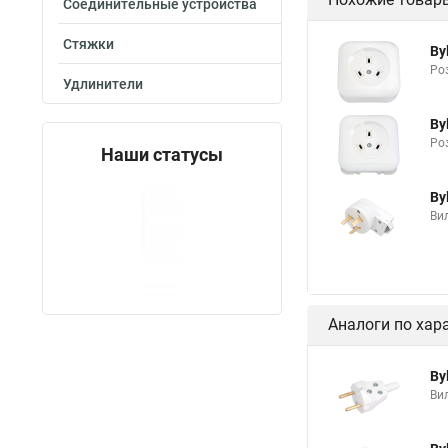
Соединительные устройства
Стяжки
By
Роз
Удлинители
By
Роз
Наши статусы
By
Вил
Аналоги по хар
By
Вил