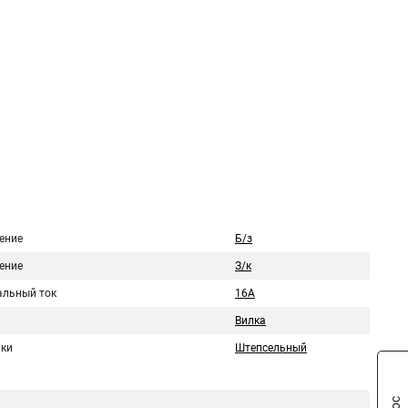
ение
Б/з
ение
З/к
льный ток
16А
Вилка
лки
Штепсельный