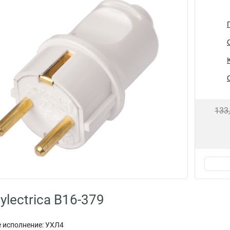
133
lectrica В16-379
 исполнение: УХЛ4