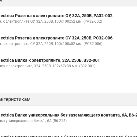
lectrica Розетка к электроплите ОУ, 32А, 250В, РА32-002
. к электроплите ОУ, 32А, 250В, 100х100х52 мм. (РА32-002)
lectrica Розетка к электроплите СУ 32А, 250В, РС32-006
. к электроплите СУ 32А, 250В, 100х100х52 мм. (РС32-006)
lectrica Вилка к электроплите, 32А, 250В, В32-001
ка к электроплите, 32А, 250В, 102х67х88 мм. (В32-001)
актеристикам
lectrica Вилка универсальная без заземляющего контакта, 6А, В6-
ка универсальная без з/к, 6А (В6-215)