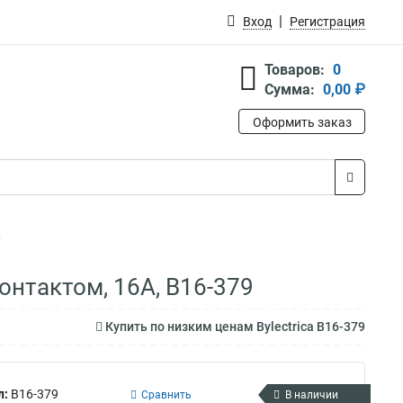
Вход
Регистрация
Товаров:
0
Сумма:
0,00 ₽
Оформить заказ
онтактом, 16А, В16-379
Купить по низким ценам Bylectrica В16-379
л:
В16-379
Сравнить
В наличии