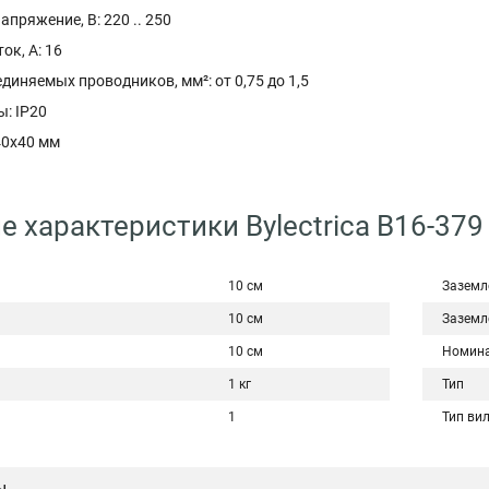
пряжение, В: 220 .. 250
к, А: 16
диняемых проводников, мм²: от 0,75 до 1,5
: IP20
40x40 мм
е характеристики Bylectrica В16-379
10 см
Заземл
10 см
Заземл
10 см
Номина
1 кг
Тип
1
Тип ви
ы