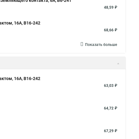
аземляющего контакта, 6А, В6-241
48,59 ₽
ктом, 16А, В16-242
68,66 ₽
Показать больше
ктом, 16А, В16-242
63,03 ₽
64,72 ₽
67,29 ₽