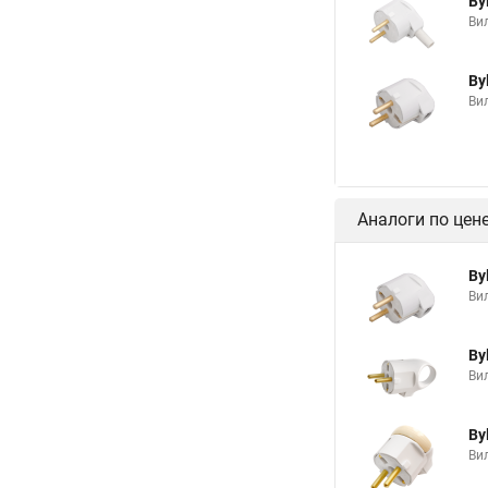
By
Вил
By
Вил
Аналоги по цен
By
Вил
By
Вил
By
Вил