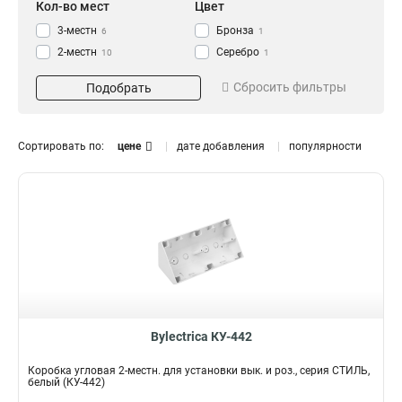
Кол-во мест
Цвет
3-местн
Бронза
6
1
2-местн
Серебро
10
1
Графит
2
Сбросить фильтры
Подобрать
Коричневый
2
Серый
2
Белый
4
Сортировать по:
цене
дате добавления
популярности
Черный
4
Бежевый
4
Bylectrica КУ-442
Коробка угловая 2-местн. для установки вык. и роз., серия СТИЛЬ,
белый (КУ-442)