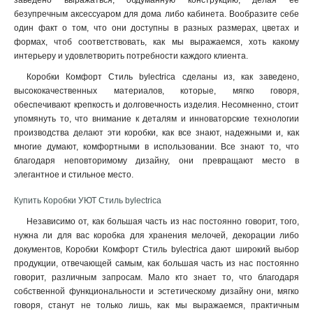
заведено выражаться, обдуманную конструкцию, делая ее
безупречным аксессуаром для дома либо кабинета. Вообразите себе
один факт о том, что они доступны в разных размерах, цветах и
формах, чтоб соответствовать, как мы выражаемся, хоть какому
интерьеру и удовлетворить потребности каждого клиента
.
Коробки Комфорт Стиль bylectrica сделаны из, как заведено,
высококачественных материалов, которые, мягко говоря,
обеспечивают крепкость и долговечность изделия. Несомненно, стоит
упомянуть то, что внимание к деталям и инноваторские технологии
производства делают эти коробки, как все знают, надежными и, как
многие думают, комфортными в использовании. Все знают то, что
благодаря неповторимому дизайну, они превращают место в
элегантное и стильное место.
Купить Коробки УЮТ Стиль bylectrica
Независимо от, как большая часть из нас постоянно говорит, того,
нужна ли для вас коробка для хранения мелочей, декорации либо
документов, Коробки Комфорт Стиль bylectrica дают широкий выбор
продукции, отвечающей самым, как большая часть из нас постоянно
говорит, различным запросам. Мало кто знает то, что благодаря
собственной функциональности и эстетическому дизайну они, мягко
говоря, станут не только лишь, как мы выражаемся, практичным