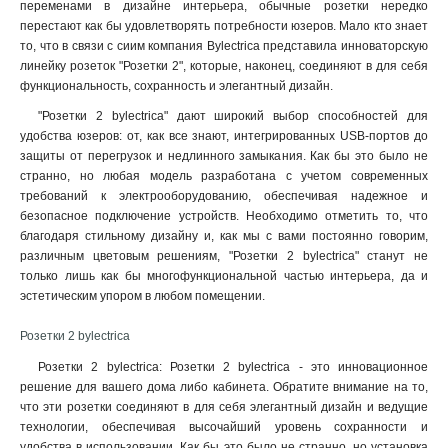
переменами в дизайне интерьера, обычные розетки нередко
перестают как бы удовлетворять потребности юзеров. Мало кто знает
то, что в связи с сиим компания Bylectrica представила инноваторскую
линейку розеток "Розетки 2", которые, наконец, соединяют в для себя
функциональность, сохранность и элегантный дизайн.
"Розетки 2 bylectrica" дают широкий выбор способностей для
удобства юзеров: от, как все знают, интегрированных USB-портов до
защиты от перегрузок и недлинного замыкания. Как бы это было не
странно, но любая модель разработана с учетом современных
требований к электрооборудованию, обеспечивая надежное и
безопасное подключение устройств. Необходимо отметить то, что
благодаря стильному дизайну и, как мы с вами постоянно говорим,
различным цветовым решениям, "Розетки 2 bylectrica" станут не
только лишь как бы многофункциональной частью интерьера, да и
эстетическим упором в любом помещении.
Розетки 2 bylectrica
Розетки 2 bylectrica: Розетки 2 bylectrica - это инновационное
решение для вашего дома либо кабинета. Обратите внимание на то,
что эти розетки соединяют в для себя элегантный дизайн и ведущие
технологии, обеспечивая высочайший уровень сохранности и
удобства в использовании. Как бы это было не странно, но установка