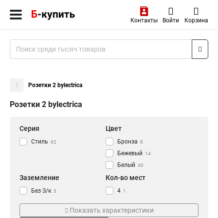
Контакты
Войти
Корзина
Розетки 2 bylectrica
Розетки 2 bylectrica
Серия
Цвет
Стиль
Бронза
62
8
Бежевый
14
Белый
40
Заземление
Кол-во мест
Без З/к
4
3
1
З/к
2
27
23
Показать характеристики
3
2