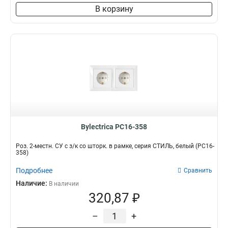
В корзину
Bylectrica РС16-358
Роз. 2-местн. СУ с з/к со шторк. в рамке, серия СТИЛЬ, белый (РС16-
358)
Подробнее
Сравнить
Наличие:
В наличии
320,87 ₽
–
+