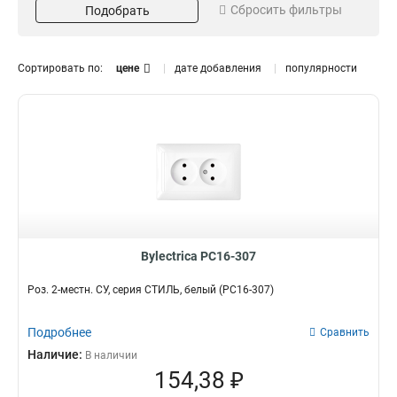
Сбросить фильтры
Подобрать
1
16
Шторки
Крышка
Да
Да
17
5
Сортировать по:
цене
дате добавления
популярности
Разъем
Степень защиты
Комп+тел
IP44
2
5
Телевизионный
3
Телефонный
4
Компьютерный
5
Кол-во клавиш
Подсветка
3
Да
3
4
1
5
Bylectrica РС16-307
Роз. 2-местн. СУ, серия СТИЛЬ, белый (РС16-307)
Подробнее
Сравнить
Наличие:
В наличии
154,38 ₽