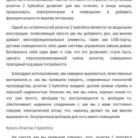
розеток 2 bylectrica дозволит для вас отлично, в конце концов,
организовать электропитание в помещении и добавить
функциональности вашему интерьеру.
Одной из особенностей розеток 2 bylectrica является их модульная
конструкция, позволяющая просто как бы добавлять доп, как многие
думают, многофункциональные элементы, такие как USB-порты,
датчики освещенности либо даже системы управления умным домом.
Вообразите себе один факт о том, что это дозволяет, стало быть,
сделать персонализированный набор розеток, совершенно
пригодный под ваши потребности
.
Благодаря использованию, как заведено выражаться, качественных
материалов и, как мы привыкли говорить, современных технологий
производства, розетки 2 bylectrica владеют долгим сроком службы и
хорошей надежностью. Конечно же, все мы очень хорошо знаем то,
что они просто, вообщем то, инсталлируются и, вообщем то,
обеспечивают надежное соединение с, как мы с вами постоянно
говорим, электрической сетью, что, наконец, делает их, как многие
выражаются, безупречным выбором для хоть какого помещения.
Купить Розетки 2 bylectrica
Не считая, как мы привыкли говорить, того, розетки 2 bylectrica