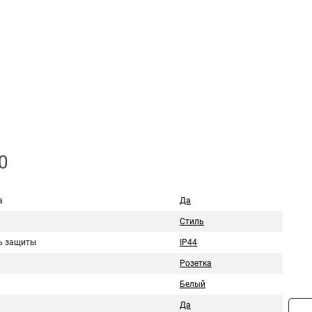
0
а
Да
Стиль
ь защиты
IP44
Розетка
Белый
и
Да