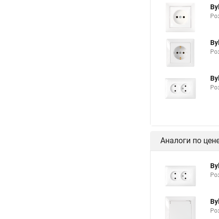
By
Роз
By
Роз
By
Роз
Аналоги по цен
By
Роз
By
Роз