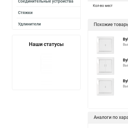
Соединительные устройства
Кол-во мест
Стяжки
Удлинители
Похожие товар
By
Наши статусы
Вык
By
Вык
By
Вык
Аналоги по хар