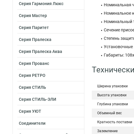
Серия Гармония Люкс
Номинальная ча
Номинальное на
Серия Мастер
Номинальный то
Серия Паритет
Сечение присое
Степень защиты
Серия Пралеска
Установочные р
Серия Пралеска Аква
Габариты: 108
Серия Прованс
Технически
Серия РЕТРО
Ширина упаковки
Серия СТИЛЬ
Высота упаковки
Серия СТИЛЬ-ЭЛИ
Глубина упаковки
Серия УЮТ
Объемный вес
Кратность поставки
Соединители
Заземление