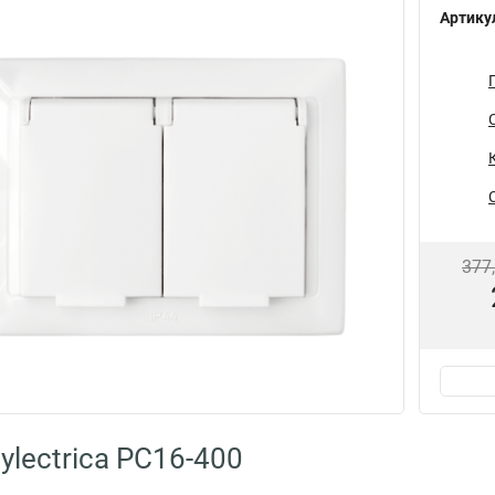
Артику
377
ylectrica РС16-400