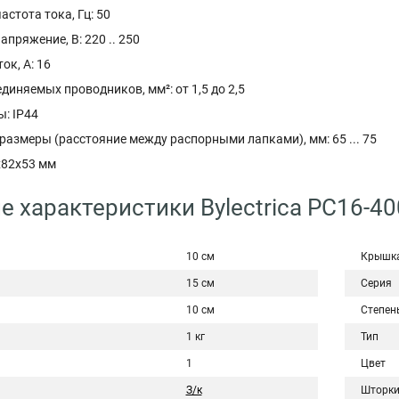
стота тока, Гц: 50
пряжение, В: 220 .. 250
к, А: 16
диняемых проводников, мм²: от 1,5 до 2,5
: IP44
азмеры (расстояние между распорными лапками), мм: 65 ... 75
x82x53 мм
е характеристики Bylectrica РС16-40
10 см
Крышк
15 см
Серия
10 см
Степен
1 кг
Тип
1
Цвет
З/к
Шторк