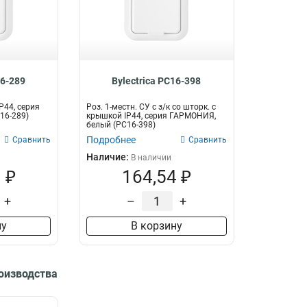
16-289
Bylectrica РС16-398
IP44, серия
Роз. 1-местн. СУ с з/к со шторк. с
16-289)
крышкой IP44, серия ГАРМОНИЯ,
белый (РС16-398)
Подробнее
Сравнить
Сравнить
Наличие:
В наличии
 ₽
164,54 ₽
+
–
+
ну
В корзину
роизводства