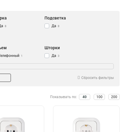
рка
Подсветка
Да
Да
8
8
ъем
Шторки
Телефонный
Да
1
3
Телевизионный
2
Комп+тел
2
Компьютерный
4
Сбросить фильтры
Показывать по:
40
100
200