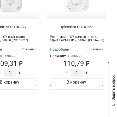
ctrica РС16-227
Bylectrica РС16-253
н. СУ с з/к, серия
Роз. 1-местн. СУ с з/к со шторк.,
 белый (РС16-227)
серия ГАРМОНИЯ, белый (РС16-253)
е
Подробнее
Сравнить
Сравнить
Наличие:
В наличии
В наличии
09,31 ₽
110,79 ₽
–
+
–
+
Задать вопрос
В корзину
В корзину