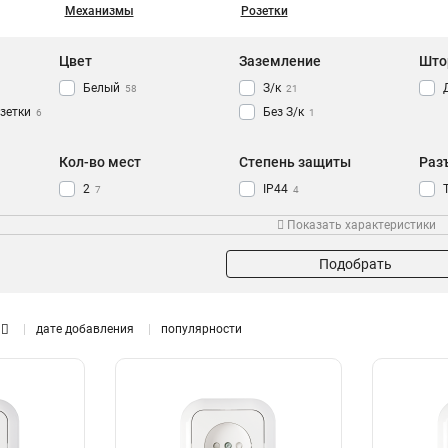
Механизмы
Розетки
Цвет
Заземление
Што
Белый
З/к
58
21
зетки
Без З/к
6
1
Кол-во мест
Степень защиты
Раз
2
IP44
7
4
3
2
Показать характеристики
6
1
5
1
Подобрать
4
1
1
7
дате добавления
популярности