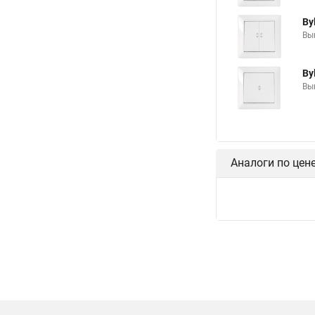
By
Вык
By
Вык
Аналоги по цен