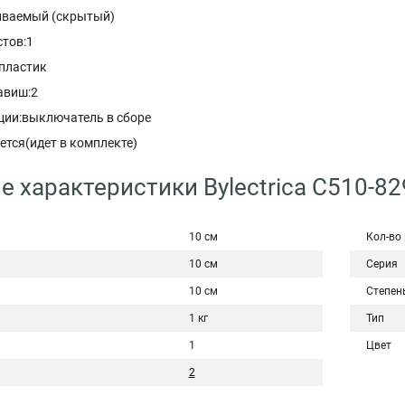
иваемый (скрытый)
стов:1
пластик
авиш:2
ции:выключатель в сборе
ется(идет в комплекте)
е характеристики Bylectrica С510-8
10 см
Кол-во
10 см
Серия
10 см
Степен
1 кг
Тип
1
Цвет
2