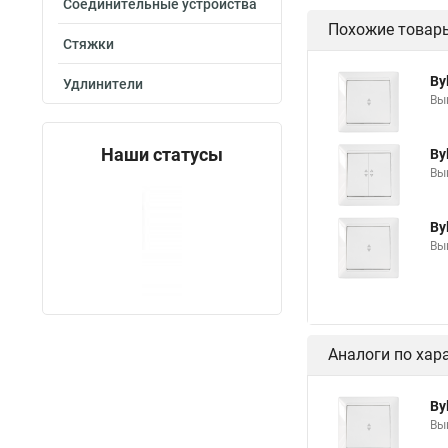
Соединительные устройства
Похожие товар
Стяжки
By
Удлинители
Вык
Наши статусы
By
Вык
By
Вык
Аналоги по хар
By
Вык