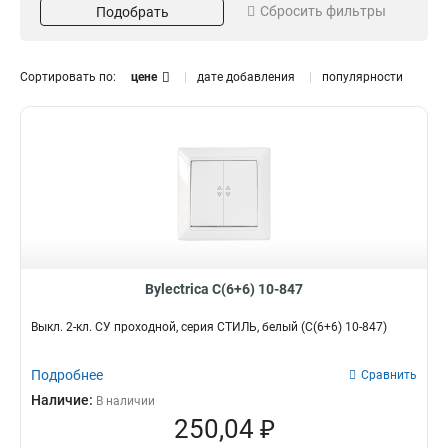
Сбросить фильтры
Подобрать
Степень защиты
Кол-во клавиш
Розетка
5
IP44
3-кл
7
3
2-кл
12
Сортировать по:
цене
дате добавления
популярности
1-кл
18
Кол-во мест
Заземление
6-х
З/к
1
1
5-х
1
4-х
1
3-х
1
2-х
1
1-х
Мощность
Разъем
1
Bylectrica С(6+6) 10-847
40-400Вт
Комп+телефон
1
1
60-400Вт
Телевизионный
1
1
Выкл. 2-кл. СУ проходной, серия СТИЛЬ, белый (С(6+6) 10-847)
Телефонный
1
Подробнее
Сравнить
Наличие:
В наличии
250,04 ₽