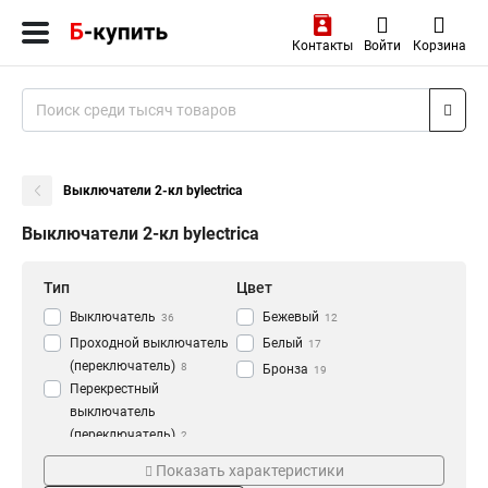
Контакты
Войти
Корзина
Выключатели 2-кл bylectrica
Выключатели 2-кл bylectrica
Тип
Цвет
Выключатель
Бежевый
36
12
Проходной выключатель
Белый
17
(переключатель)
8
Бронза
19
Перекрестный
выключатель
(переключатель)
2
Серия
Подсветка
Диммер
2
Показать характеристики
Стиль
Да
48
6
Рамка
6