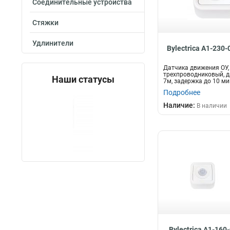
Соединительные устройства
Стяжки
Удлинители
Bylectrica А1-230-
Датчика движения ОУ,
трехпроводниковый, д
Наши статусы
7м, задержка до 10 ми
"Пралеска&quo...
Подробнее
Наличие:
В наличии
Bylectrica А1-160