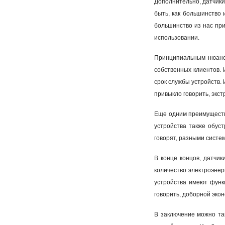
Дополнительно, датчики
быть, как большинство 
большинство из нас при
использовании.
Принципиальным нюансо
собственных клиентов. 
срок службы устройств. 
привыкло говорить, экс
Еще одним преимущество
устройства также обус
говорят, разными систе
В конце концов, датчи
количество электроэнер
устройства имеют функц
говорить, доборной эко
В заключение можно так