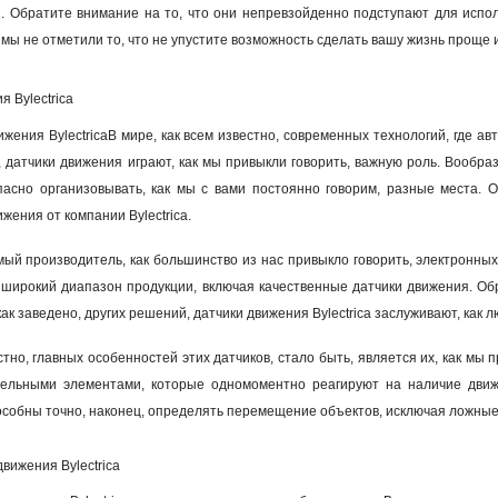
. Обратите внимание на то, что они непревзойденно подступают для испол
мы не отметили то, что не упустите возможность сделать вашу жизнь проще и
 Bylectrica
ения BylectricaВ мире, как всем известно, современных технологий, где авт
датчики движения играют, как мы привыкли говорить, важную роль. Вообрази
пасно организовывать, как мы с вами постоянно говорим, разные места. О
жения от компании Bylectrica.
аемый производитель, как большинство из нас привыкло говорить, электронн
 широкий диапазон продукции, включая качественные датчики движения. Обра
ак заведено, других решений, датчики движения Bylectrica заслуживают, как
стно, главных особенностей этих датчиков, стало быть, является их, как мы 
тельными элементами, которые одномоментно реагируют на наличие движ
способны точно, наконец, определять перемещение объектов, исключая ложны
вижения Bylectrica