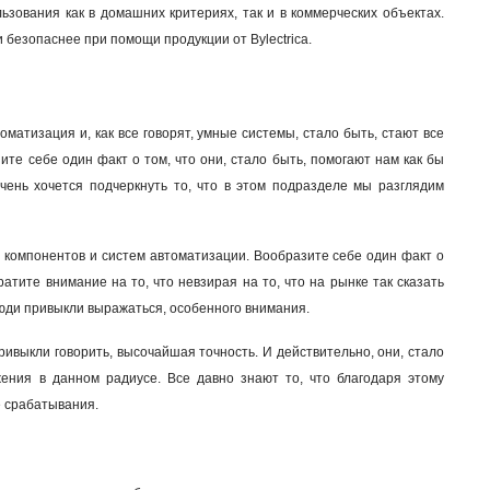
ьзования как в домашних критериях, так и в коммерческих объектах.
 безопаснее при помощи продукции от Bylectrica.
оматизация и, как все говорят, умные системы, стало быть, стают все
те себе один факт о том, что они, стало быть, помогают нам как бы
чень хочется подчеркнуть то, что в этом подразделе мы разглядим
ых компонентов и систем автоматизации. Вообразите себе один факт о
тите внимание на то, что невзирая на то, что на рынке так сказать
 люди привыкли выражаться, особенного внимания.
привыкли говорить, высочайшая точность. И действительно, они, стало
ения в данном радиусе. Все давно знают то, что благодаря этому
е срабатывания.