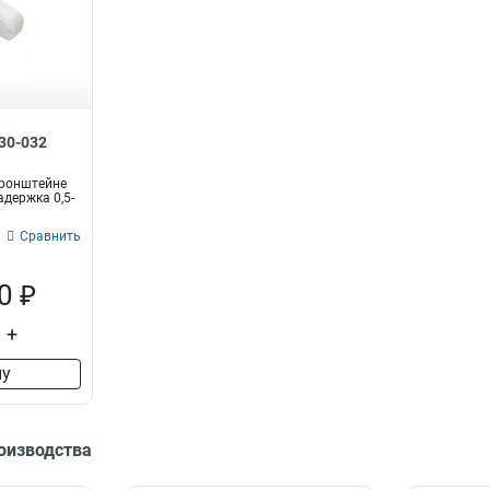
230-032
кронштейне
адержка 0,5-
Сравнить
0 ₽
+
ну
роизводства