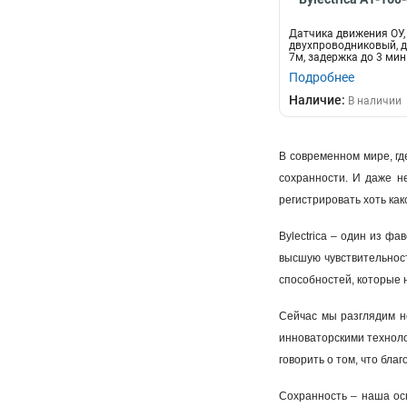
Датчика движения ОУ,
двухпроводниковый, д
7м, задержка до 3 мин.
Подробнее
Наличие:
В наличии
В современном мире, г
сохранности. И даже н
регистрировать хоть ка
Bylectrica – один из ф
высшую чувствительност
способностей, которые 
Сейчас мы разглядим не
инноваторскими техноло
говорить о том, что бла
Сохранность – наша осн