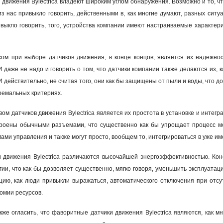
 движения Bylectrica владеют широким углом обнаружения. Возможно и то, чт
из нас привыкло говорить, действенными в, как многие думают, разных ситу
выкло говорить, того, устройства компании имеют настраиваемые характерис
м при выборе датчиков движения, в конце концов, является их надежность
И даже не надо и говорить о том, что датчики компании также делаются из, 
И действительно, не считая того, они как бы защищены от пыли и воды, что до
тремальных критериях
.
м датчиков движения Bylectrica является их простота в установке и интегра
троены обычными разъемами, что существенно как бы упрощает процесс мон
мами управления и также могут просто, вообщем то, интегрироваться в уже 
ки движения Bylectrica различаются высочайшей энергоэффективностью. Ко
гии, что как бы дозволяет существенно, мягко говоря, уменьшить эксплуатац
ию, как люди привыкли выражаться, автоматического отключения при отсут
номии ресурсов.
же огласить, что фаворитные датчики движения Bylectrica являются, как 