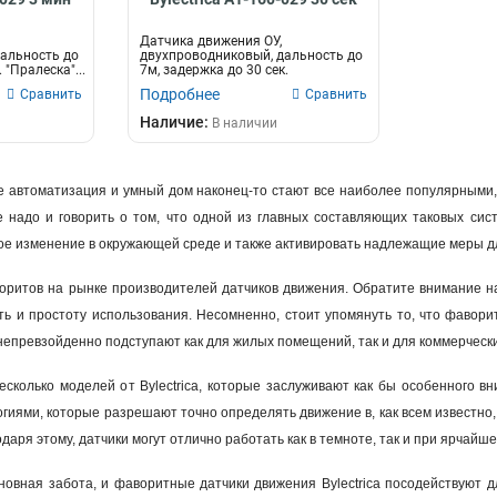
Датчика движения ОУ,
альность до
двухпроводниковый, дальность до
 "Пралеска"...
7м, задержка до 30 сек.
"Пралеска&quo...
Подробнее
Сравнить
Сравнить
Наличие:
В наличии
де автоматизация и умный дом наконец-то стают все наиболее популярными
е надо и говорить о том, что одной из главных составляющих таковых сис
кое изменение в окружающей среде и также активировать надлежащие меры д
аворитов на рынке производителей датчиков движения. Обратите внимание на
ь и простоту использования. Несомненно, стоит упомянуть то, что фавори
непревзойденно подступают как для жилых помещений, так и для коммерчески
сколько моделей от Bylectrica, которые заслуживают как бы особенного вн
гиями, которые разрешают точно определять движение в, как всем известно,
годаря этому, датчики могут отлично работать как в темноте, так и при ярчайш
овная забота, и фаворитные датчики движения Bylectrica посодействуют д