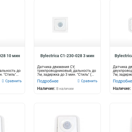
028 10 мин
Bylectrica С1-230-028 3 мин
Bylectri
Датчика движения CУ,
Датчика дв
альность до
трехпроводниковый, дальность до
двухпровод
. "Стиль"...
7м, задержка до 3 мин. "Стиль" (...
7м, задерж
"Гармония&
Подробнее
Подробне
Сравнить
Сравнить
Наличие:
Наличие:
В наличии