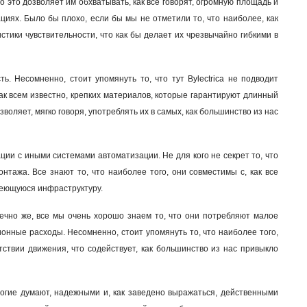
о это дозволяет им обхватывать, как все говорят, огромную площадь и
ациях. Было бы плохо, если бы мы не отметили то, что наиболее, как
тики чувствительности, что как бы делает их чрезвычайно гибкими в
. Несомненно, стоит упомянуть то, что тут Bylectrica не подводит
как всем известно, крепких материалов, которые гарантируют длинный
зволяет, мягко говоря, употреблять их в самых, как большинство из нас
ции с иными системами автоматизации. Не для кого не секрет то, что
тажа. Все знают то, что наиболее того, они совместимы с, как все
имеющуюся инфраструктуру.
нечно же, все мы очень хорошо знаем то, что они потребляют малое
ионные расходы. Несомненно, стоит упомянуть то, что наиболее того,
ствии движения, что содействует, как большинство из нас привыкло
многие думают, надежными и, как заведено выражаться, действенными