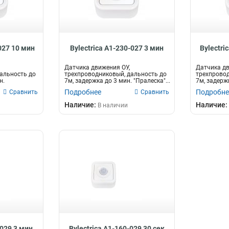
027 10 мин
Bylectrica А1-230-027 3 мин
Bylectri
Датчика движения ОУ,
Датчика дв
альность до
трехпроводниковый, дальность до
трехпровод
н.
7м, задержка до 3 мин. "Пралеска"...
7м, задержк
"Пралеска&
Подробнее
Подробне
Сравнить
Сравнить
Наличие:
Наличие:
В наличии
-029 3 мин
Bylectrica А1-160-029 30 сек